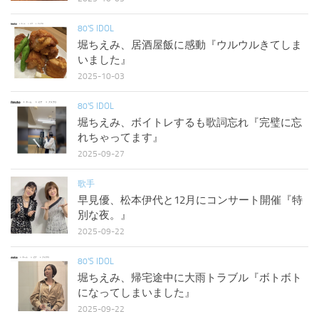
80'S IDOL
堀ちえみ、居酒屋飯に感動『ウルウルきてしま
いました』
2025-10-03
80'S IDOL
堀ちえみ、ボイトレするも歌詞忘れ『完璧に忘
れちゃってます』
2025-09-27
歌手
早見優、松本伊代と12月にコンサート開催『特
別な夜。』
2025-09-22
80'S IDOL
堀ちえみ、帰宅途中に大雨トラブル『ボトボト
になってしまいました』
2025-09-22