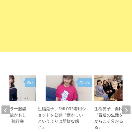
3
120
、セーラー服姿
生稲晃子、SAILORS着用シ
生稲晃子、自民から
人生最後かもし
ョットを公開『懐かしい
『普通の生活をして
と思い、強行突
というよりは新鮮な感
からこそ分かること
じ』
る』