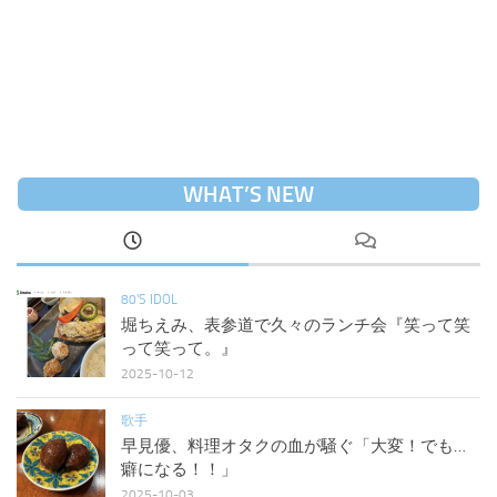
WHAT’S NEW
80'S IDOL
堀ちえみ、表参道で久々のランチ会『笑って笑
って笑って。』
2025-10-12
歌手
早見優、料理オタクの血が騒ぐ「大変！でも…
癖になる！！」
2025-10-03