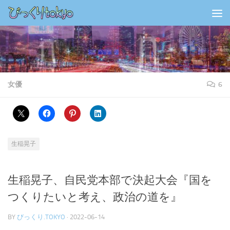
コンテンツの下
女優
6
生稲晃子
生稲晃子、自民党本部で決起大会『国を
つくりたいと考え、政治の道を』
BY
びっくり.TOKYO
·
2022-06-14