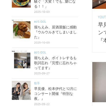
騒ぐ「大変！でも…癖にな
る！！」
2025-10-03
YOUT
80'S IDOL
早
堀ちえみ、居酒屋飯に感動
ン
『ウルウルきてしまいまし
た』
『
2025-10-03
80'S IDOL
堀ちえみ、ボイトレするも
歌詞忘れ『完璧に忘れちゃ
ってます』
2025-09-27
歌手
早見優、松本伊代と12月に
コンサート開催『特別な
夜。』
2025-09-22