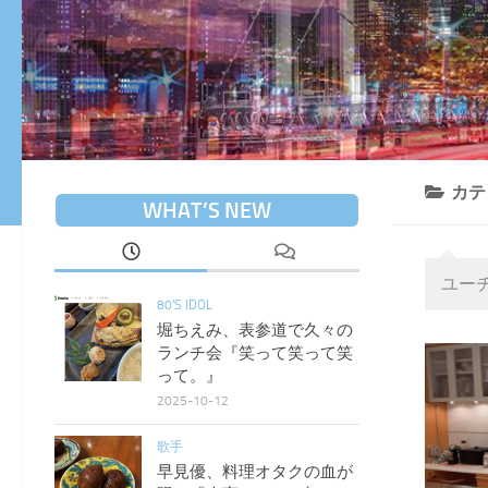
カテ
WHAT’S NEW
ユー
80'S IDOL
堀ちえみ、表参道で久々の
ランチ会『笑って笑って笑
って。』
2025-10-12
歌手
早見優、料理オタクの血が