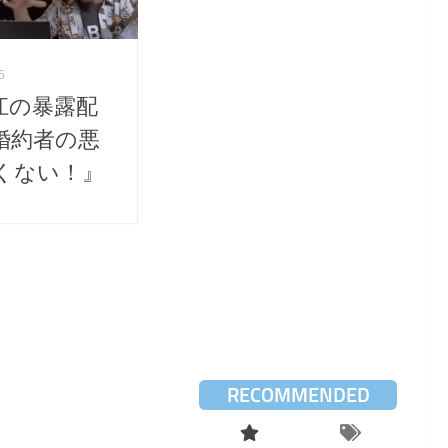
6
江の暴露配
婚約者の悪
くない！』
RECOMMENDED