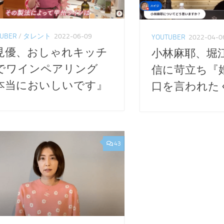
UBER
/
タレント
2022-06-09
YOUTUBER
2022-04-0
見優、おしゃれキッチ
小林麻耶、堀
でワインペアリング
信に苛立ち『
本当においしいです』
口を言われた
43