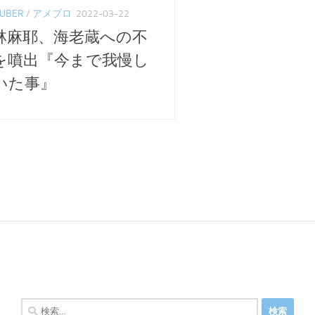
UBER
/
アメブロ
2022-03-22
林麻耶、海老蔵への不
を噴出『今まで我慢し
いた事』
検