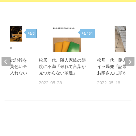
8
151
、母親の訃報を
松居一代、隣人家族の態
松居一代、隣人への
家には黄色いテ
度に不満『呆れて言葉が
イラ爆発『謝罪をし
られて入れない
見つからない輩達』
お隣さんに頭が痛い
2022-05-28
2022-05-18
07