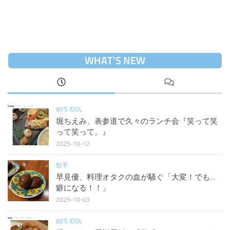
WHAT’S NEW
80'S IDOL
堀ちえみ、表参道で久々のランチ会『笑って笑
って笑って。』
2025-10-12
歌手
早見優、料理オタクの血が騒ぐ「大変！でも…
癖になる！！」
2025-10-03
80'S IDOL