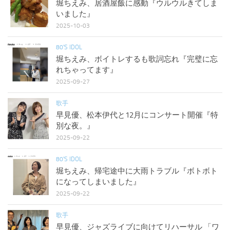
堀ちえみ、居酒屋飯に感動『ウルウルきてしま
いました』
2025-10-03
80'S IDOL
堀ちえみ、ボイトレするも歌詞忘れ『完璧に忘
れちゃってます』
2025-09-27
歌手
早見優、松本伊代と12月にコンサート開催『特
別な夜。』
2025-09-22
80'S IDOL
堀ちえみ、帰宅途中に大雨トラブル『ボトボト
になってしまいました』
2025-09-22
歌手
早見優、ジャズライブに向けてリハーサル 「ワ