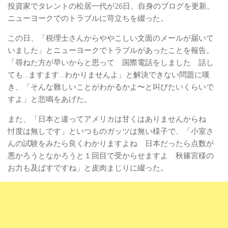
投資家でタレントの松居一代が26日、自身のブログを更新。
ニューヨークでのトラブルに苛立ちを綴った。
この日、「税理士さんからややこしい文面のメールが届いて
いました」とニューヨークでトラブルがあったことを報告。
「尋ねた方が早いからと思って 国際電話をしました 話し
ても…ますます…わかりませんよ」と解決できない問題に嘆
き、「そんな難しいことがわかるかよ〜と叫びたいくらいで
すよ」と悲鳴をあげた。
また、「日本と違ってアメリカは甘くはありませんからね
忖度は無しです」といつものガッツは無い様子で、「小室さ
んの試験をみたら良くわかりますよね 日本だったら点数が
悪かろうとなかろうと１回目で受からせますよ 秋篠宮様の
お力も及ばすですね」と皮肉まじりに綴った。