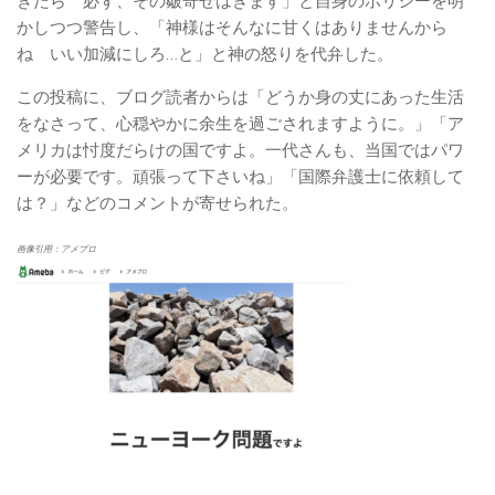
きたら 必ず、その皺寄せはきます」と自身のポリシーを明
かしつつ警告し、「神様はそんなに甘くはありませんから
ね いい加減にしろ…と」と神の怒りを代弁した。
この投稿に、ブログ読者からは「どうか身の丈にあった生活
をなさって、心穏やかに余生を過ごされますように。」「ア
メリカは忖度だらけの国ですよ。一代さんも、当国ではパワ
ーが必要です。頑張って下さいね」「国際弁護士に依頼して
は？」などのコメントが寄せられた。
画像引用：アメブロ