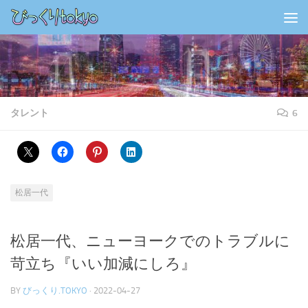
コンテンツの下
タレント
6
松居一代
松居一代、ニューヨークでのトラブルに
苛立ち『いい加減にしろ』
BY
びっくり.TOKYO
·
2022-04-27