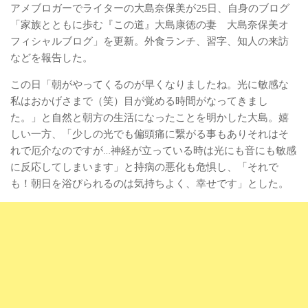
アメブロガーでライターの大島奈保美が25日、自身のブログ
「家族とともに歩む『この道』大島康徳の妻 大島奈保美オ
フィシャルブログ」を更新。外食ランチ、習字、知人の来訪
などを報告した。
この日「朝がやってくるのが早くなりましたね。光に敏感な
私はおかげさまで（笑）目が覚める時間がなってきまし
た。」と自然と朝方の生活になったことを明かした大島。嬉
しい一方、「少しの光でも偏頭痛に繋がる事もありそれはそ
れで厄介なのですが…神経が立っている時は光にも音にも敏感
に反応してしまいます」と持病の悪化も危惧し、「それで
も！朝日を浴びられるのは気持ちよく、幸せです」とした。