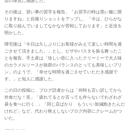
店の厚意に感謝した。
その後は、習い事の習字を報告。「お習字の時は黒い服に限
りますね」と自撮りショットをアップし、「今は、ひらがな
に取り組んでいましてなかなか苦戦しております」と近況を
明かした。
帰宅後は「今日は久しぶりにお客様がみえて楽しい時間を過
ごさせて頂きました。」とし、ピザやパスタを振る舞ったこ
とを報告。手土産は「珍しい壺に入ったクリーミーで大人味
のカラメルソースが抜群のバランスのとっても美味しいプリ
ン」のようで、「幸せな時間を過ごさせていただき感謝で
す。」と知人に感謝した。
この日の投稿に、ブログ読者からは「何時も言い訳してから
外食だな！笑」「疲れてるとか言っても作らないでわざわざ
昼を食べに行く…」「同じ店ばかり もういい加減飽きたんだ
けれど」など、代わり映えしないブログ内容にクレームがつ
いた。