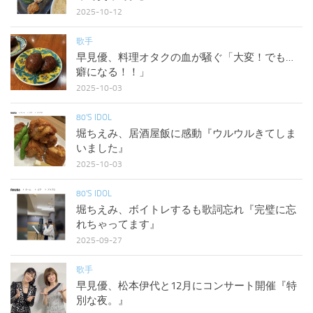
2025-10-12
歌手
早見優、料理オタクの血が騒ぐ「大変！でも…
癖になる！！」
2025-10-03
80'S IDOL
堀ちえみ、居酒屋飯に感動『ウルウルきてしま
いました』
2025-10-03
80'S IDOL
堀ちえみ、ボイトレするも歌詞忘れ『完璧に忘
れちゃってます』
2025-09-27
歌手
早見優、松本伊代と12月にコンサート開催『特
別な夜。』