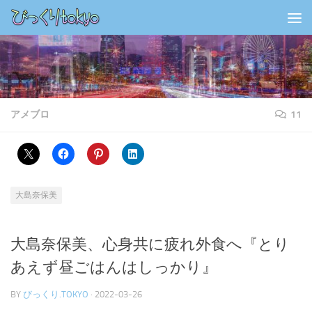
コンテンツの下
アメブロ
11
大島奈保美
大島奈保美、心身共に疲れ外食へ『とり
あえず昼ごはんはしっかり』
BY
びっくり.TOKYO
·
2022-03-26