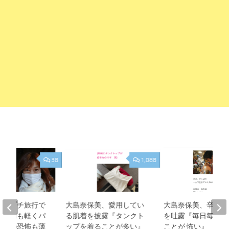
38
1,088
美、プチ旅行で
大島奈保美、愛用してい
大島奈保美、辛い胸
『頭痛も軽くパ
る肌着を披露『タンクト
を吐露『毎日毎日 
作への恐怖も薄
ップを着ることが多い』
ことが 怖い』