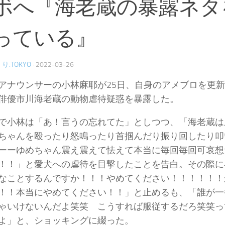
ボへ『海老蔵の暴露ネタ
っている』
り.TOKYO
·
2022-03-26
アナウンサーの小林麻耶が25日、自身のアメブロを更
俳優市川海老蔵の動物虐待疑惑を暴露した。
で小林は「あ！言うの忘れてた」としつつ、「海老蔵は
ちゃんを殴ったり怒鳴ったり首掴んだり振り回したり叩
ーーゆめちゃん震え震えて怯えて本当に毎回毎回可哀想
！！」と愛犬への虐待を目撃したことを告白。その際に
なことするんですか！！！やめてください！！！！！！
！！本当にやめてください！！」と止めるも、「誰が一
ゃいけないんだよ笑笑 こうすれば服従するだろ笑笑っ
よ」と、ショッキングに綴った。