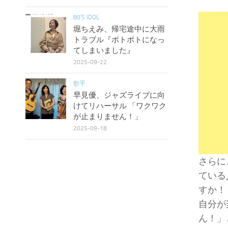
80'S IDOL
堀ちえみ、帰宅途中に大雨
トラブル『ボトボトになっ
てしまいました』
2025-09-22
歌手
早見優、ジャズライブに向
けてリハーサル 「ワクワク
が止まりません！」
2025-09-18
さらに
ている
すか！
自分が
ん！」