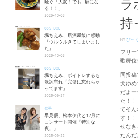
ラ
騒ぐ「大変！でも…癖にな
る！！」
2025-10-03
持
80'S IDOL
堀ちえみ、居酒屋飯に感動
BY
びっく
『ウルウルきてしまいまし
た』
フリー
2025-10-03
歌舞伎
80'S IDOL
同投稿
堀ちえみ、ボイトレするも
歌詞忘れ『完璧に忘れちゃ
犬ゆめ
ってます』
だよー
2025-09-27
た！！
てそん
歌手
早見優、松本伊代と12月に
す！！
コンサート開催『特別な
せなき
夜。』
たんだ
2025-09-22