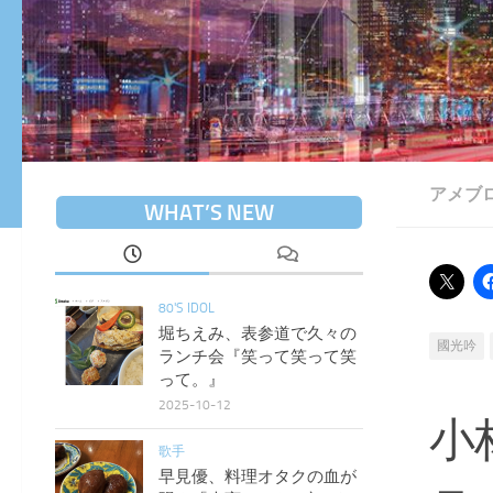
アメブ
WHAT’S NEW
80'S IDOL
堀ちえみ、表参道で久々の
國光吟
ランチ会『笑って笑って笑
って。』
2025-10-12
小
歌手
早見優、料理オタクの血が