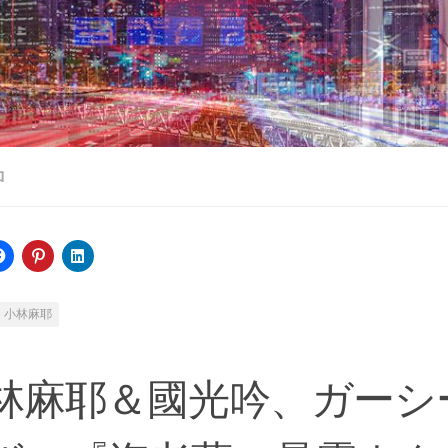
ロ
小林麻耶
林麻耶＆國光吟、ガーシ