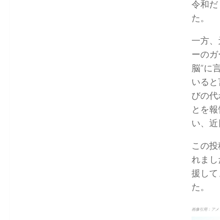
令和だ
た。
一方、
ーのガ
脳”に
いると
びの代
とを報
い、近
この投
れまし
援して
た。
画像引用：アメ