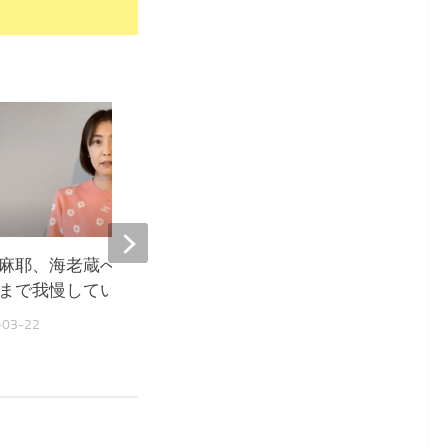
43
麻耶、海老蔵への不満を噴出
小林麻耶が元夫のYouTu
まで我慢していた事』
『もし良かったら支援を
号も
-03-22
2022-03-21