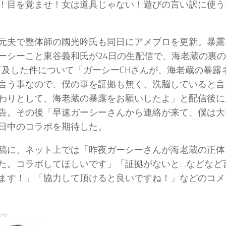
！目を覚ませ！女は道具じゃない！遊びの言い訳に使う
元夫で整体師の國光吟氏も同日にアメブロを更新。暴露
ーシーこと東谷義和氏が24日の生配信で、海老蔵の裏の
言及した件について「ガーシーCHさんが、海老蔵の暴露
言う事なので、僕の事を証拠も無く、洗脳していると言
わりとして、海老蔵の暴露をお願いしたよ」と配信後に
告。その後「早速ガーシーさんから連絡が来て、僕は大
日中のコラボを期待した。
稿に、ネット上では「昨夜ガーシーさんが海老蔵の正体
た。コラボしてほしいです」「証拠がないと…などなど
ます！」「協力して頂けると良いですね！」などのコメ
ブロ