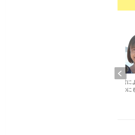
國光吟、ブログ運営に
せを告白『消したのに
承認され…』
2022-03-25