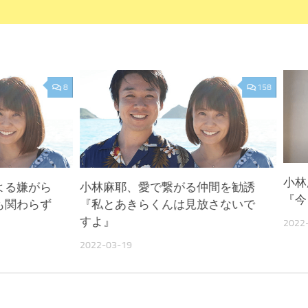
8
158
小林
よる嫌がら
小林麻耶、愛で繋がる仲間を勧誘
『今
も関わらず
『私とあきらくんは見放さないで
すよ』
2022
2022-03-19