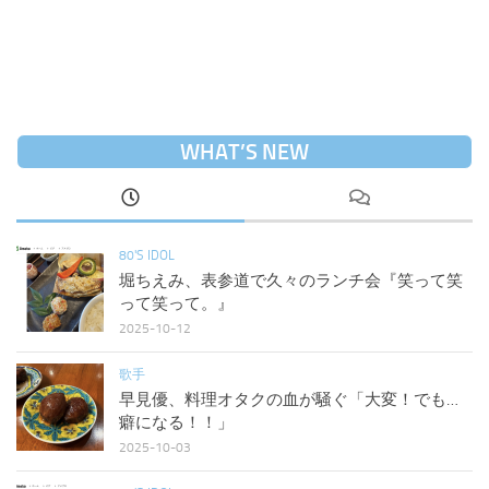
WHAT’S NEW
80'S IDOL
堀ちえみ、表参道で久々のランチ会『笑って笑
って笑って。』
2025-10-12
歌手
早見優、料理オタクの血が騒ぐ「大変！でも…
癖になる！！」
2025-10-03