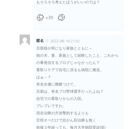
もそろそろ考えたほうがいいのでは？
+35
匿名
2022-08-19 21:02
旦那様が癌になり家族とともに～
病の夫、妻、家族として経験したこと、これから
の事発信するブログじゃなかったん？
看取りケアで自宅に戻るも病院に搬送。
はぁ～？
有名女優に難癖つけて。
旦那は、有名プロ野球選手だったよね？
自宅での看取りからの入院。
ブレブレですわ。
現在治療の方攻撃的するよりも
舌癌オペだけで抗がん剤治療も無く
術後３年経っても、毎月大学病院受診(笑)