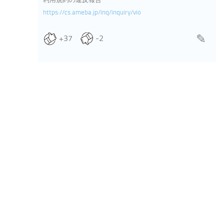
https://cs.ameba.jp/inq/inquiry/vio
+37
-2