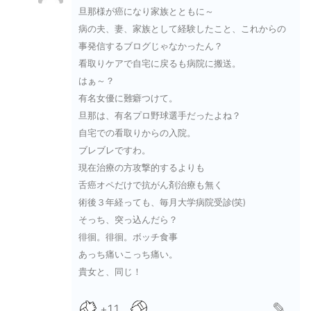
旦那様が癌になり家族とともに～
病の夫、妻、家族として経験したこと、これからの
事発信するブログじゃなかったん？
看取りケアで自宅に戻るも病院に搬送。
はぁ～？
有名女優に難癖つけて。
旦那は、有名プロ野球選手だったよね？
自宅での看取りからの入院。
ブレブレですわ。
現在治療の方攻撃的するよりも
舌癌オペだけで抗がん剤治療も無く
術後３年経っても、毎月大学病院受診(笑)
そっち、突っ込んだら？
徘徊。徘徊。ボッチ食事
あっち痛いこっち痛い。
貴女と、同じ！
+11