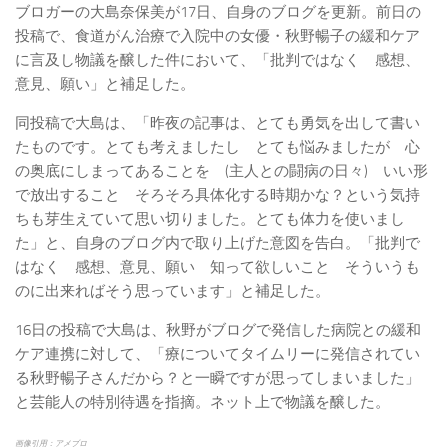
ブロガーの大島奈保美が17日、自身のブログを更新。前日の
投稿で、食道がん治療で入院中の女優・秋野暢子の緩和ケア
に言及し物議を醸した件において、「批判ではなく 感想、
意見、願い」と補足した。
同投稿で大島は、「昨夜の記事は、とても勇気を出して書い
たものです。とても考えましたし とても悩みましたが 心
の奥底にしまってあることを (主人との闘病の日々) いい形
で放出すること そろそろ具体化する時期かな？という気持
ちも芽生えていて思い切りました。とても体力を使いまし
た」と、自身のブログ内で取り上げた意図を告白。「批判で
はなく 感想、意見、願い 知って欲しいこと そういうも
のに出来ればそう思っています」と補足した。
16日の投稿で大島は、秋野がブログで発信した病院との緩和
ケア連携に対して、「療についてタイムリーに発信されてい
る秋野暢子さんだから？と一瞬ですが思ってしまいました」
と芸能人の特別待遇を指摘。ネット上で物議を醸した。
画像引用：アメブロ