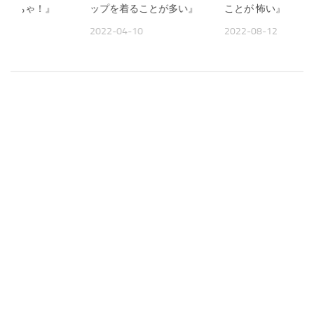
なくっちゃ！』
ップを着ることが多い』
ことが 怖い』
30
2022-04-10
2022-08-12