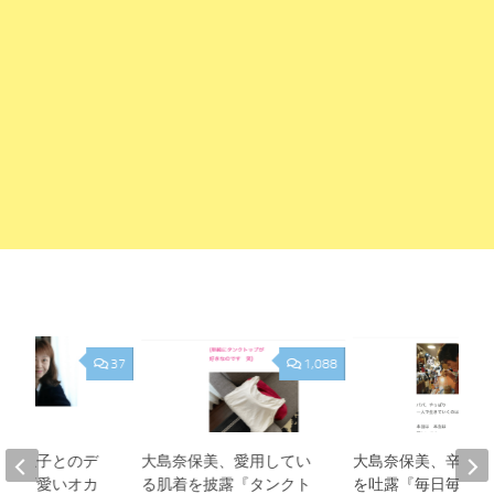
37
1,088
美、息子とのデ
大島奈保美、愛用してい
大島奈保美、辛い胸
告『可愛いオカ
る肌着を披露『タンクト
を吐露『毎日毎日 