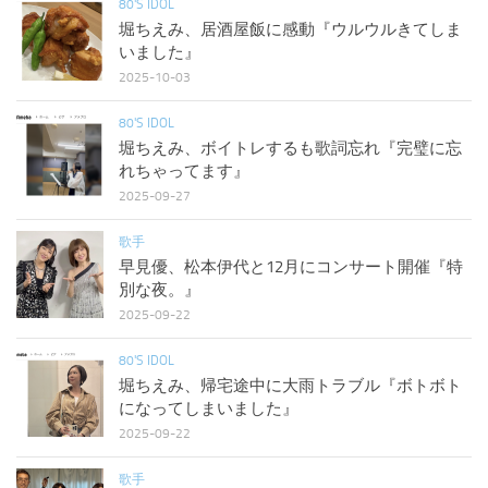
80'S IDOL
堀ちえみ、居酒屋飯に感動『ウルウルきてしま
いました』
2025-10-03
80'S IDOL
堀ちえみ、ボイトレするも歌詞忘れ『完璧に忘
れちゃってます』
2025-09-27
歌手
早見優、松本伊代と12月にコンサート開催『特
別な夜。』
2025-09-22
80'S IDOL
堀ちえみ、帰宅途中に大雨トラブル『ボトボト
になってしまいました』
2025-09-22
歌手