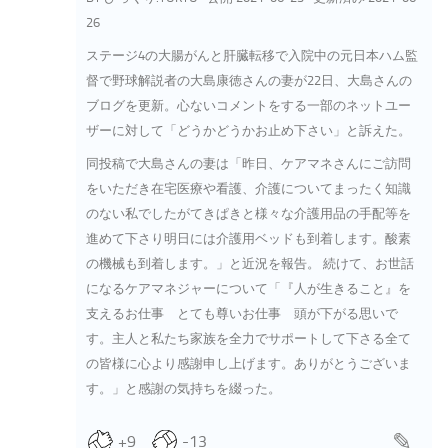
26
ステージ4の大腸がんと肝臓転移で入院中の元日本ハム監
督で野球解説者の大島康徳さんの妻が22日、大島さんの
ブログを更新。心ないコメントをする一部のネットユー
ザーに対して「どうかどうかお止め下さい」と訴えた。
同投稿で大島さんの妻は「昨日、ケアマネさんにご訪問
をいただき在宅医療や看護、介護についてまったく知識
のない私でしたがてきぱきと様々な介護用品の手配等を
進めて下さり明日には介護用ベッドも到着します。酸素
の機械も到着します。」と近況を報告。 続けて、お世話
になるケアマネジャーについて「『人が生きること』を
支えるお仕事 とても尊いお仕事 頭が下がる思いで
す。主人と私たち家族を全力でサポートして下さる全て
の皆様に心より感謝申し上げます。ありがとうございま
す。」と感謝の気持ちを綴った。
+9
-13