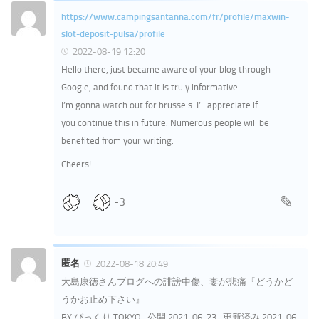
https://www.campingsantanna.com/fr/profile/maxwin-
slot-deposit-pulsa/profile
2022-08-19 12:20
Hello there, just became aware of your blog through
Google, and found that it is truly informative.
I’m gonna watch out for brussels. I’ll appreciate if
you continue this in future. Numerous people will be
benefited from your writing.
Cheers!
-3
匿名
2022-08-18 20:49
大島康徳さんブログへの誹謗中傷、妻が悲痛『どうかど
うかお止め下さい』
BY びっくり.TOKYO · 公開 2021-06-23 · 更新済み 2021-06-