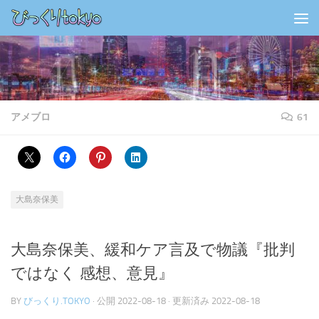
コンテンツの下
アメブロ
61
大島奈保美
大島奈保美、緩和ケア言及で物議『批判
ではなく 感想、意見』
BY
びっくり.TOKYO
· 公開
2022-08-18
· 更新済み
2022-08-18