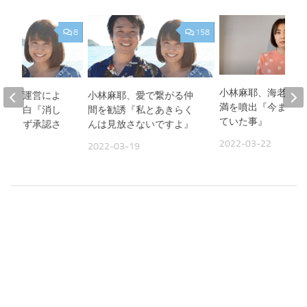
8
158
小林麻耶、海老蔵へ
ブログ運営によ
小林麻耶、愛で繋がる仲
満を噴出『今まで我
せを告白『消し
間を勧誘『私とあきらく
ていた事』
関わらず承認さ
んは見放さないですよ』
2022-03-22
2022-03-19
25