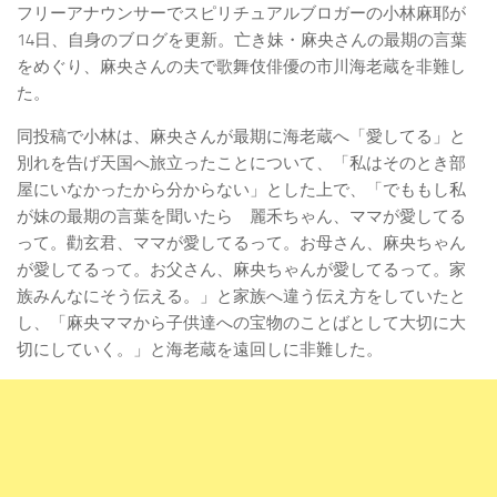
フリーアナウンサーでスピリチュアルブロガーの小林麻耶が
14日、自身のブログを更新。亡き妹・麻央さんの最期の言葉
をめぐり、麻央さんの夫で歌舞伎俳優の市川海老蔵を非難し
た。
同投稿で小林は、麻央さんが最期に海老蔵へ「愛してる」と
別れを告げ天国へ旅立ったことについて、「私はそのとき部
屋にいなかったから分からない」とした上で、「でももし私
が妹の最期の言葉を聞いたら 麗禾ちゃん、ママが愛してる
って。勸玄君、ママが愛してるって。お母さん、麻央ちゃん
が愛してるって。お父さん、麻央ちゃんが愛してるって。家
族みんなにそう伝える。」と家族へ違う伝え方をしていたと
し、「麻央ママから子供達への宝物のことばとして大切に大
切にしていく。」と海老蔵を遠回しに非難した。