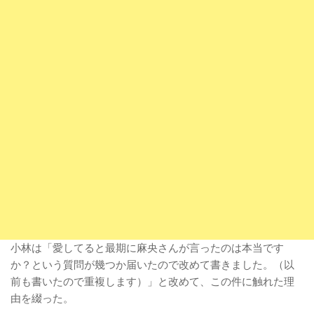
小林は「愛してると最期に麻央さんが言ったのは本当です
か？という質問が幾つか届いたので改めて書きました。（以
前も書いたので重複します）」と改めて、この件に触れた理
由を綴った。