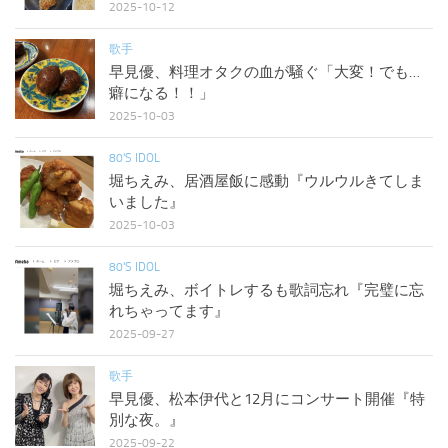
2025-10-12
歌手
早見優、料理オタクの血が騒ぐ「大変！でも…
癖になる！！」
2025-10-03
80'S IDOL
堀ちえみ、居酒屋飯に感動『ウルウルきてしま
いました』
2025-10-03
80'S IDOL
堀ちえみ、ボイトレするも歌詞忘れ『完璧に忘
れちゃってます』
2025-09-27
歌手
早見優、松本伊代と12月にコンサート開催『特
別な夜。』
2025-09-22