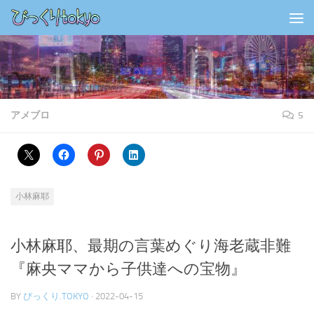
コンテンツの下
アメブロ
5
小林麻耶
小林麻耶、最期の言葉めぐり海老蔵非難
『麻央ママから子供達への宝物』
BY
びっくり.TOKYO
·
2022-04-15