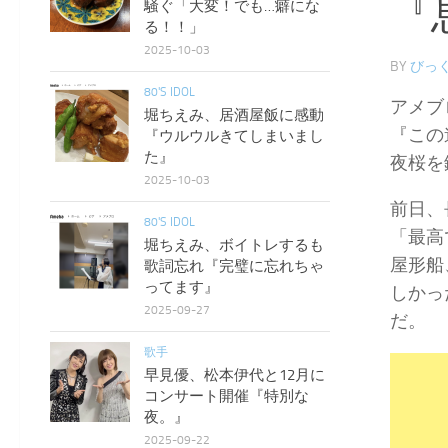
『
騒ぐ「大変！でも…癖にな
る！！」
2025-10-03
BY
びっく
80'S IDOL
アメブ
堀ちえみ、居酒屋飯に感動
『この
『ウルウルきてしまいまし
た』
夜桜を
2025-10-03
前日、
80'S IDOL
「最高
堀ちえみ、ボイトレするも
屋形船
歌詞忘れ『完璧に忘れちゃ
ってます』
しかっ
2025-09-27
だ。
歌手
早見優、松本伊代と12月に
コンサート開催『特別な
夜。』
2025-09-22