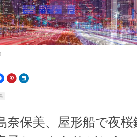
ロ
美
島奈保美、屋形船で夜桜