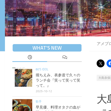
アメブ
WHAT’S NEW
80'S IDOL
堀ちえみ、表参道で久々の
大島奈保
ランチ会『笑って笑って笑
って。』
2025-10-12
大
歌手
早見優、料理オタクの血が