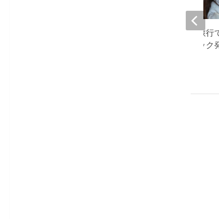
大島奈保美、プチ旅行
『頭痛も軽くパニック
怖も薄らぎ』
2023-02-09