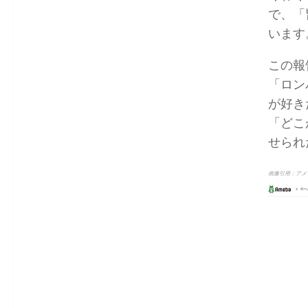
で、「
います
この報
「ロン
が好き
「どこ
せられ
画像引用：アメ