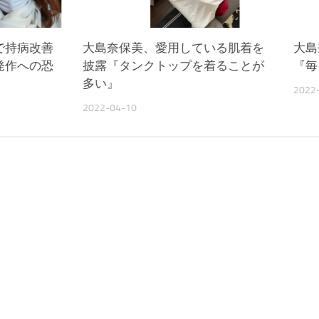
で持病改善
大島奈保美、愛用している肌着を
大島
発作への恐
披露『タンクトップを着ることが
『毎
多い』
2022
2022-04-10