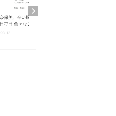
奈保美、辛い胸の内を吐露
大島奈保美、脱マスク議
日毎日 色々なことが 怖い』
サリ『詳しい説明とデー
が欲しい』
-08-12
2022-05-11