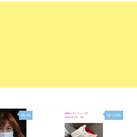
38
1,088