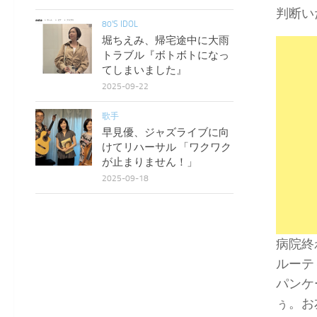
判断い
80'S IDOL
堀ちえみ、帰宅途中に大雨
トラブル『ボトボトになっ
てしまいました』
2025-09-22
歌手
早見優、ジャズライブに向
けてリハーサル 「ワクワク
が止まりません！」
2025-09-18
病院終
ルーテ
パンケ
ぅ。お