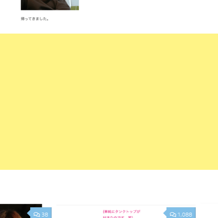
38
1,088