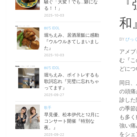
『
騒ぐ「大変！でも…癖にな
る！！」
2025-10-03
和
80'S IDOL
堀ちえみ、居酒屋飯に感動
BY
びっく
『ウルウルきてしまいまし
た』
アメブ
2025-10-03
む『こ
どにつ
80'S IDOL
堀ちえみ、ボイトレするも
歌詞忘れ『完璧に忘れちゃ
同日、
ってます』
の頭痛
2025-09-27
診した
の季節
歌手
早見優、松本伊代と12月に
も多く
コンサート開催『特別な
強い痛
夜。』
をシェ
2025-09-22