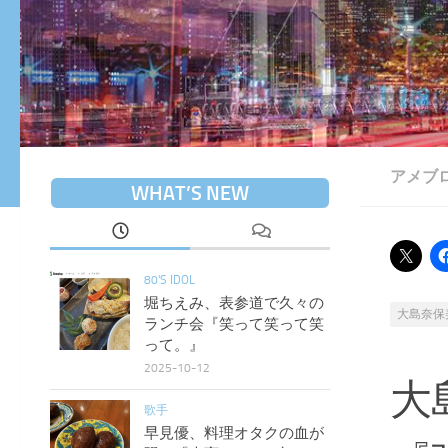
アメブ
WHAT’S NEW
80'S IDOL
堀ちえみ、表参道で久々の
大島奈保
ランチ会『笑って笑って笑
って。』
2025-10-12
大
歌手
早見優、料理オタクの血が