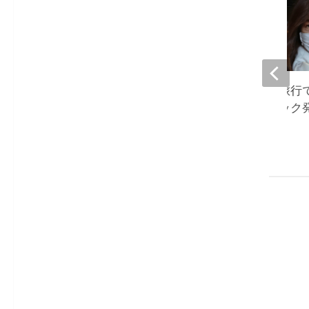
大島奈保美、プチ旅行
『頭痛も軽くパニック
怖も薄らぎ』
2023-02-09