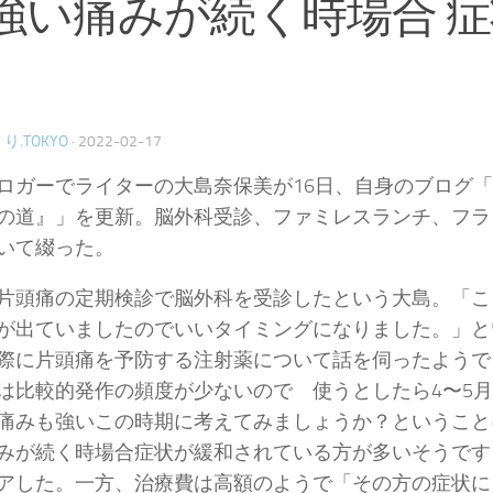
強い痛みが続く時場合 
』
り.TOKYO
·
2022-02-17
ロガーでライターの大島奈保美が16日、自身のブログ
の道』」を更新。脳外科受診、ファミレスランチ、フラ
いて綴った。
片頭痛の定期検診で脳外科を受診したという大島。「こ
が出ていましたのでいいタイミングになりました。」と
際に片頭痛を予防する注射薬について話を伺ったようで
は比較的発作の頻度が少ないので 使うとしたら4〜5月
痛みも強いこの時期に考えてみましょうか？ということ
みが続く時場合症状が緩和されている方が多いそうです
アした。一方、治療費は高額のようで「その方の症状に