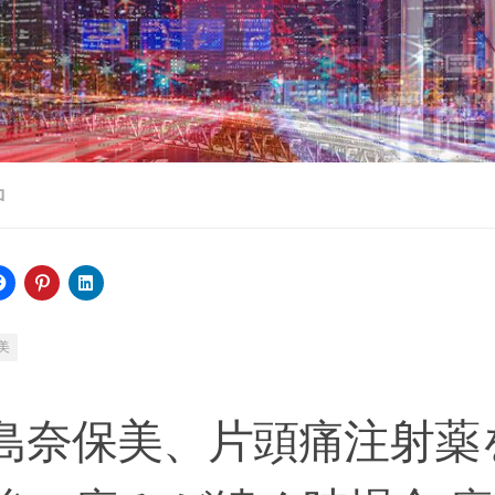
ロ
美
島奈保美、片頭痛注射薬