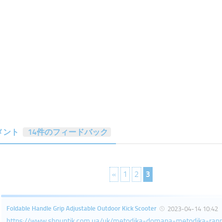
メント
14件のフィードバック
«
1
2
3
Foldable Handle Grip Adjustable Outdoor Kick Scooter
2023-04-14 10:42
https://www.shpuntik.com.ua/uk/metodika-domana-metodika-rann