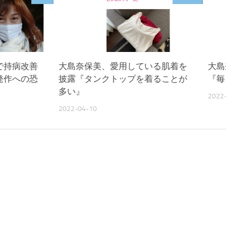
で持病改善
大島奈保美、愛用している肌着を
大島
発作への恐
披露『タンクトップを着ることが
『毎
多い』
2022
2022-04-10