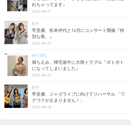
れちゃってます』
2025-09-27
歌手
早見優、松本伊代と12月にコンサート開催『特
別な夜。』
2025-09-22
80'S IDOL
堀ちえみ、帰宅途中に大雨トラブル『ボトボト
になってしまいました』
2025-09-22
歌手
早見優、ジャズライブに向けてリハーサル 「ワ
クワクが止まりません！」
2025-09-18