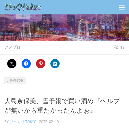
コンテンツの下
アメブロ
15
大島奈保美
大島奈保美、雪予報で買い溜め『ヘルプ
が無いから重たかったんよぉ』
BY
びっくり.TOKYO
·
2022-02-10