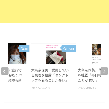
38
1,088
美、プチ旅行で
大島奈保美、愛用してい
大島奈保美、辛い胸
『頭痛も軽くパ
る肌着を披露『タンクト
を吐露『毎日毎日 
作への恐怖も薄
ップを着ることが多い』
ことが 怖い』
2022-04-10
2022-08-12
09