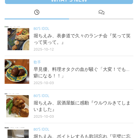
80'S IDOL
堀ちえみ、表参道で久々のランチ会『笑って笑
って笑って。』
2025-10-12
歌手
早見優、料理オタクの血が騒ぐ「大変！でも…
癖になる！！」
2025-10-03
80'S IDOL
堀ちえみ、居酒屋飯に感動『ウルウルきてしま
いました』
2025-10-03
80'S IDOL
堀ちえみ、ボイトレするも歌詞忘れ『完璧に忘