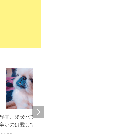
5
静香、愛犬バブちゃんが天国
工藤静香、レコーディン
辛いのは愛している証』
習風景を公開『素敵な曲
とう』