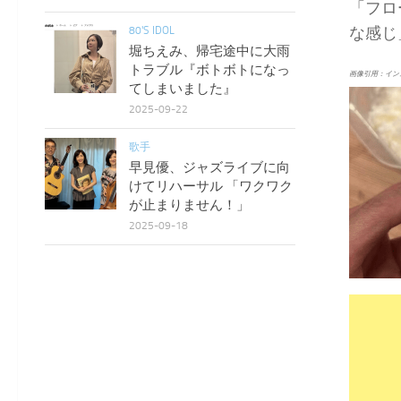
「フロ
な感じ
80'S IDOL
堀ちえみ、帰宅途中に大雨
トラブル『ボトボトになっ
画像引用：イン
てしまいました』
2025-09-22
歌手
早見優、ジャズライブに向
けてリハーサル 「ワクワク
が止まりません！」
2025-09-18