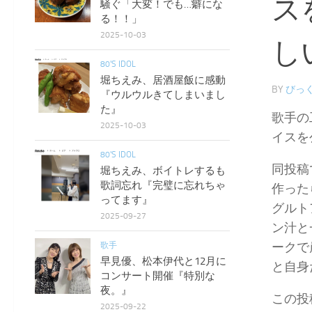
ス
騒ぐ「大変！でも…癖にな
る！！」
2025-10-03
し
80'S IDOL
堀ちえみ、居酒屋飯に感動
BY
びっく
『ウルウルきてしまいまし
た』
歌手の
2025-10-03
イスを
80'S IDOL
同投稿
堀ちえみ、ボイトレするも
歌詞忘れ『完璧に忘れちゃ
作った
ってます』
グルト
2025-09-27
ン汁と
ークで
歌手
早見優、松本伊代と12月に
と自身
コンサート開催『特別な
夜。』
この投
2025-09-22