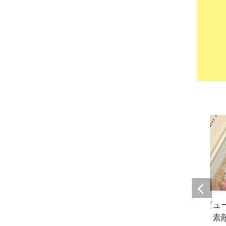
工藤静香、ソロデビュー
『矜持を正します』素