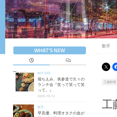
歌手
WHAT’S NEW
80'S IDOL
堀ちえみ、表参道で久々の
工藤静香
ランチ会『笑って笑って笑
って。』
2025-10-12
工
歌手
早見優、料理オタクの血が