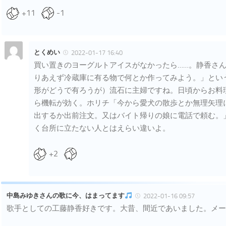
+11
-1
とくめい
2022-01-17 16:40
買い置きのヨーグルトアイスがなかったら……。静香さん
りあえず冷蔵庫に有る物で何とか作ってみよう。」とい
形がどうで有ろうが）流石に主婦ですね。日頃からお料
ら機転が効く。ホリチ「今から愛犬の散歩とか無理矢理
出するか出前注文。又はバイト帰りの娘に電話で頼む。
く台所に立たない人とはえらい違いよ。
+2
中島みゆきさんの歌に今、はまってます
2022-01-16 09:57
歌手としての工藤静香好きです。大昔、間近であいました。メー