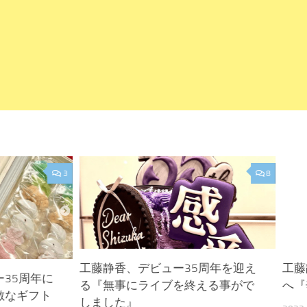
3
8
工藤静香、デビュー35周年を迎え
工藤
35周年に
る『無事にライブを終える事がで
へ『
敵なギフト
しました』