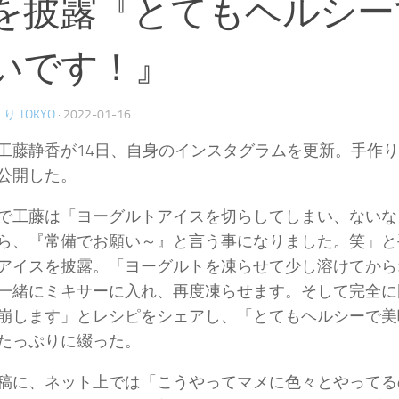
を披露『とてもヘルシー
いです！』
り.TOKYO
·
2022-01-16
工藤静香が14日、自身のインスタグラムを更新。手作
公開した。
で工藤は「ヨーグルトアイスを切らしてしまい、ないな
ら、『常備でお願い～』と言う事になりました。笑」と
アイスを披露。「ヨーグルトを凍らせて少し溶けてから
一緒にミキサーに入れ、再度凍らせます。そして完全に
崩します」とレシピをシェアし、「とてもヘルシーで美
たっぷりに綴った。
稿に、ネット上では「こうやってマメに色々とやってる