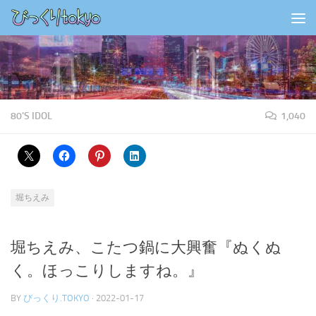
コンテンツの下
80'S IDOL
1,040
堀ちえみ
堀ちえみ、こたつ鍋に大興奮『ぬくぬ
く。ほっこりしますね。』
BY
びっくり.TOKYO
·
2022-01-17