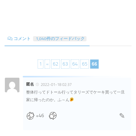
コメント
1,040件のフィードバック
1
«
62
63
64
65
66
匿名
2022-01-18 02:37
整体行ってドトール行ってタリーズでケーキ買って一旦
家に帰ったのか。ふ～ん
+46