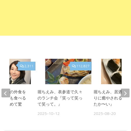
2,311
112,827
、夫との外食を
堀ちえみ、表参道で久々
堀ちえみ、居酒屋お
人よりも食べる
のランチ会『笑って笑っ
りに癒やされる夜『
見て改めて驚
て笑って。』
たか〜い』
2025-10-12
2025-08-20
09