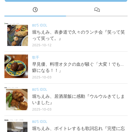
80'S IDOL
堀ちえみ、表参道で久々のランチ会『笑って笑
って笑って。』
2025-10-12
歌手
早見優、料理オタクの血が騒ぐ「大変！でも…
癖になる！！」
2025-10-03
80'S IDOL
堀ちえみ、居酒屋飯に感動『ウルウルきてしま
いました』
2025-10-03
80'S IDOL
堀ちえみ、ボイトレするも歌詞忘れ『完璧に忘