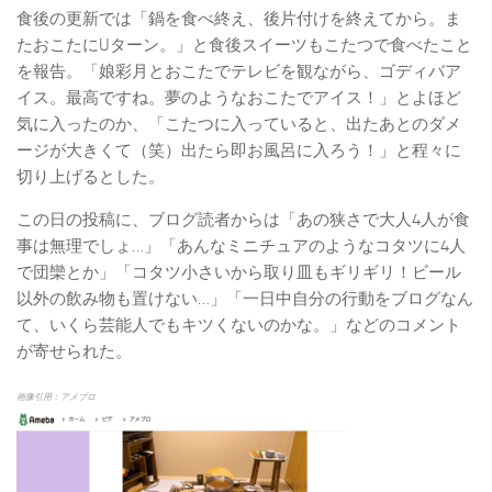
食後の更新では「鍋を食べ終え、後片付けを終えてから。ま
たおこたにUターン。」と食後スイーツもこたつで食べたこと
を報告。「娘彩月とおこたでテレビを観ながら、ゴディバア
イス。最高ですね。夢のようなおこたでアイス！」とよほど
気に入ったのか、「こたつに入っていると、出たあとのダメ
ージが大きくて（笑）出たら即お風呂に入ろう！」と程々に
切り上げるとした。
この日の投稿に、ブログ読者からは「あの狭さで大人4人が食
事は無理でしょ…」「あんなミニチュアのようなコタツに4人
で団欒とか」「コタツ小さいから取り皿もギリギリ！ビール
以外の飲み物も置けない…」「一日中自分の行動をブログなん
て、いくら芸能人でもキツくないのかな。」などのコメント
が寄せられた。
画像引用：アメブロ