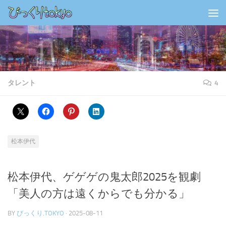
コンテンツの下
タレント
4
松本伊代
松本伊代、ゲゲゲの鬼太郎2025を観劇
「美人の方は遠くからでも分かる」
BY
びっくり.TOKYO
·
2025-08-11