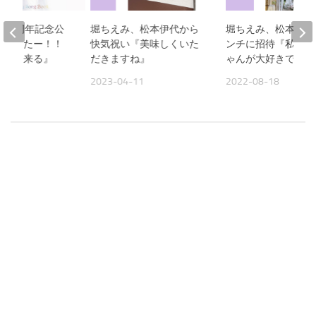
、40周年記念公
堀ちえみ、松本伊代から
堀ちえみ、松本伊代
『やったー！！
快気祝い『美味しくいた
ンチに招待『私は伊
会い出来る』
だきますね』
ゃんが大好きです。
07
2023-04-11
2022-08-18