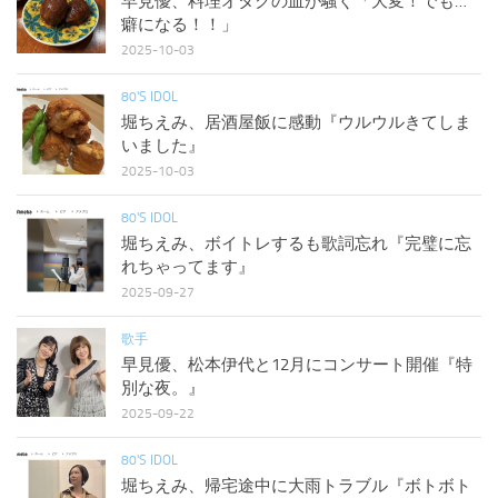
早見優、料理オタクの血が騒ぐ「大変！でも…
癖になる！！」
2025-10-03
80'S IDOL
堀ちえみ、居酒屋飯に感動『ウルウルきてしま
いました』
2025-10-03
80'S IDOL
堀ちえみ、ボイトレするも歌詞忘れ『完璧に忘
れちゃってます』
2025-09-27
歌手
早見優、松本伊代と12月にコンサート開催『特
別な夜。』
2025-09-22
80'S IDOL
堀ちえみ、帰宅途中に大雨トラブル『ボトボト