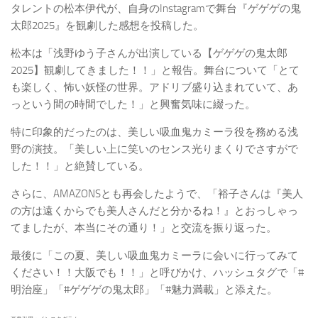
タレントの松本伊代が、自身のInstagramで舞台『ゲゲゲの鬼
太郎2025』を観劇した感想を投稿した。
松本は「浅野ゆう子さんが出演している【ゲゲゲの鬼太郎
2025】観劇してきました！！」と報告。舞台について「とて
も楽しく、怖い妖怪の世界。アドリブ盛り込まれていて、あ
っという間の時間でした！」と興奮気味に綴った。
特に印象的だったのは、美しい吸血鬼カミーラ役を務める浅
野の演技。「美しい上に笑いのセンス光りまくりでさすがで
した！！」と絶賛している。
さらに、AMAZONSとも再会したようで、「裕子さんは『美人
の方は遠くからでも美人さんだと分かるね！』とおっしゃっ
てましたが、本当にその通り！」と交流を振り返った。
最後に「この夏、美しい吸血鬼カミーラに会いに行ってみて
ください！！大阪でも！！」と呼びかけ、ハッシュタグで「#
明治座」「#ゲゲゲの鬼太郎」「#魅力満載」と添えた。