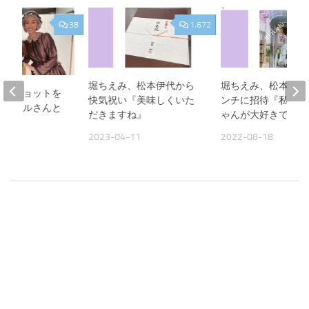
38
1,672
堀ちえみ、松本伊代から
堀ちえみ、松本伊代
衣装ショットを
快気祝い『美味しくいた
ンチに招待『私は伊
山トオルさんと
だきますね』
ゃんが大好きです。
』
2023-04-11
2022-08-18
30