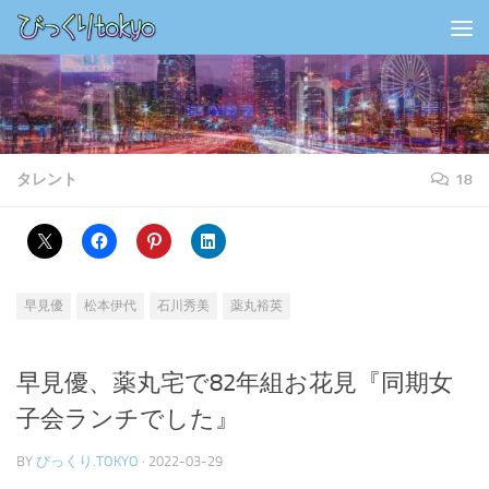
コンテンツの下
タレント
18
早見優
松本伊代
石川秀美
薬丸裕英
早見優、薬丸宅で82年組お花見『同期女
子会ランチでした』
BY
びっくり.TOKYO
·
2022-03-29