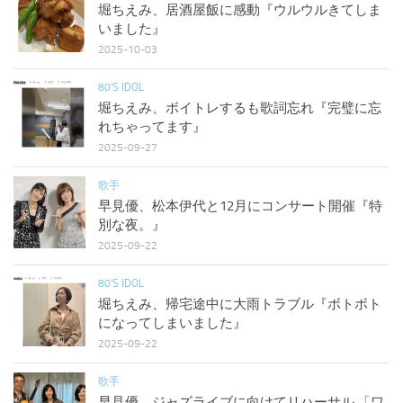
堀ちえみ、居酒屋飯に感動『ウルウルきてしま
いました』
2025-10-03
80'S IDOL
堀ちえみ、ボイトレするも歌詞忘れ『完璧に忘
れちゃってます』
2025-09-27
歌手
早見優、松本伊代と12月にコンサート開催『特
別な夜。』
2025-09-22
80'S IDOL
堀ちえみ、帰宅途中に大雨トラブル『ボトボト
になってしまいました』
2025-09-22
歌手
早見優、ジャズライブに向けてリハーサル 「ワ