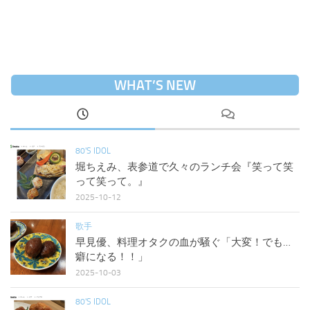
WHAT’S NEW
80'S IDOL
堀ちえみ、表参道で久々のランチ会『笑って笑
って笑って。』
2025-10-12
歌手
早見優、料理オタクの血が騒ぐ「大変！でも…
癖になる！！」
2025-10-03
80'S IDOL