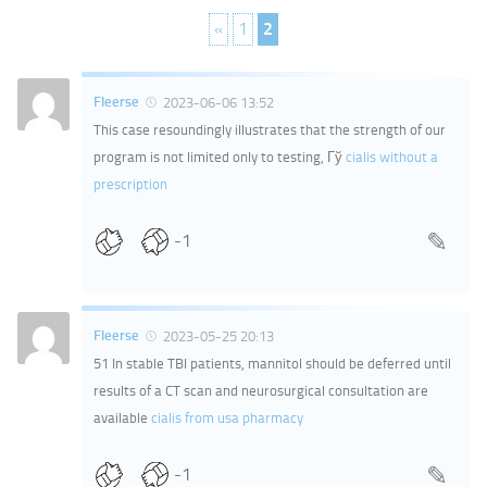
«
1
2
Fleerse
2023-06-06 13:52
This case resoundingly illustrates that the strength of our
program is not limited only to testing, Гў
cialis without a
prescription
-1
Fleerse
2023-05-25 20:13
51 In stable TBI patients, mannitol should be deferred until
results of a CT scan and neurosurgical consultation are
available
cialis from usa pharmacy
-1