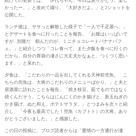
続けての更新では、「伊代ちゃん、今日はありがとう。楽し
かったー。」と改めて綴り、「大好きだよ。」と2ショットを
公開した。
ランチ後は、ササっと解散した様子で「一人で千疋屋へ。」
とデザートを食べに行ったことを報告。「お腹はいっぱいで
すが…別腹だ 頼んだのが、ミニチョコレートバナナパフ
ェ。」と紹介しつつ「コレ食べて、また夕飯を食べに行くの
だから、自分の胃袋の凄さに大丈夫かなぁと、つくづく思い
ます。」と呆れた。
夕食は、「こだわりの一品を出してくれる天神前兜魚。 こ
ちらの兜魚は、大将のこだわりのメニューばかり。」と夫と
居酒屋に訪れたことを報告。「焼き枝豆。茹でるのではなく
焼くんだそう。こちらはにんにくのかき揚げと、新玉ねぎの
かき揚げ。ぬた和え。ポテトサラダ。」とつまみを次々と紹
介し、「今夜も最高でした！兜魚（カブトト）の大将。あり
がとうございました。」と感謝した。
この日の投稿に、ブログ読者からは「愛情の一方通行が凄