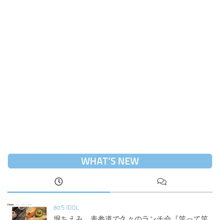
WHAT’S NEW
80'S IDOL
堀ちえみ、表参道で久々のランチ会『笑って笑