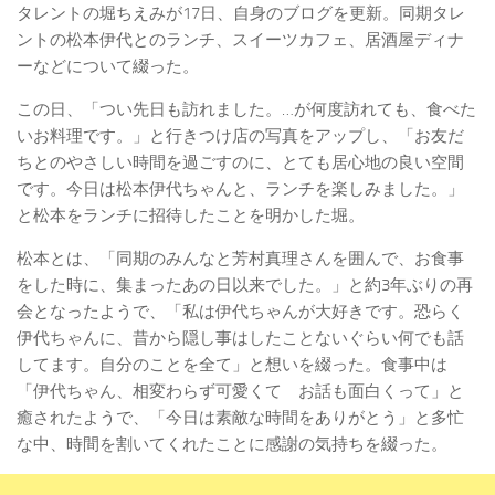
タレントの堀ちえみが17日、自身のブログを更新。同期タレ
ントの松本伊代とのランチ、スイーツカフェ、居酒屋ディナ
ーなどについて綴った。
この日、「つい先日も訪れました。…が何度訪れても、食べた
いお料理です。」と行きつけ店の写真をアップし、「お友だ
ちとのやさしい時間を過ごすのに、とても居心地の良い空間
です。今日は松本伊代ちゃんと、ランチを楽しみました。」
と松本をランチに招待したことを明かした堀。
松本とは、「同期のみんなと芳村真理さんを囲んで、お食事
をした時に、集まったあの日以来でした。」と約3年ぶりの再
会となったようで、「私は伊代ちゃんが大好きです。恐らく
伊代ちゃんに、昔から隠し事はしたことないぐらい何でも話
してます。自分のことを全て」と想いを綴った。食事中は
「伊代ちゃん、相変わらず可愛くて お話も面白くって」と
癒されたようで、「今日は素敵な時間をありがとう」と多忙
な中、時間を割いてくれたことに感謝の気持ちを綴った。