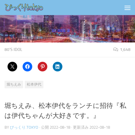
コンテンツの下
80'S IDOL
1,648
堀ちえみ
松本伊代
堀ちえみ、松本伊代をランチに招待『私
は伊代ちゃんが大好きです。』
BY
びっくり.TOKYO
· 公開
2022-08-18
· 更新済み
2022-08-18