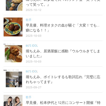
って笑って。』
2025-10-12
歌手
早見優、料理オタクの血が騒ぐ「大変！でも…
癖になる！！」
2025-10-03
80'S IDOL
堀ちえみ、居酒屋飯に感動『ウルウルきてしま
いました』
2025-10-03
80'S IDOL
堀ちえみ、ボイトレするも歌詞忘れ『完璧に忘
れちゃってます』
2025-09-27
歌手
早見優、松本伊代と12月にコンサート開催『特