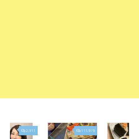
2,311
111,979