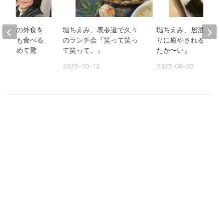
、夫との外食を
堀ちえみ、表参道で久々
堀ちえみ、居酒屋お
人よりも食べる
のランチ会『笑って笑っ
りに癒やされる夜『
見て改めて驚
て笑って。』
たか〜い』
2025-10-12
2025-08-20
09