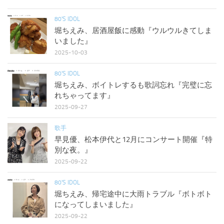
80'S IDOL
堀ちえみ、居酒屋飯に感動『ウルウルきてしま
いました』
2025-10-03
80'S IDOL
堀ちえみ、ボイトレするも歌詞忘れ『完璧に忘
れちゃってます』
2025-09-27
歌手
早見優、松本伊代と12月にコンサート開催『特
別な夜。』
2025-09-22
80'S IDOL
堀ちえみ、帰宅途中に大雨トラブル『ボトボト
になってしまいました』
2025-09-22