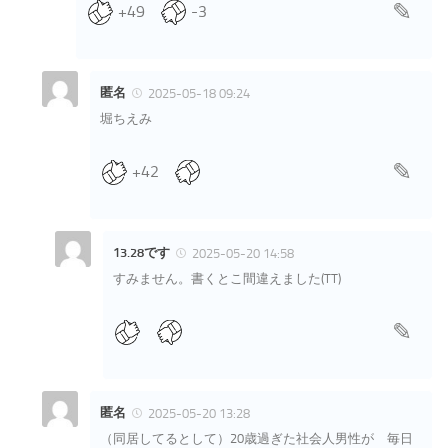
+49
-3
匿名
2025-05-18 09:24
堀ちえみ
+42
13.28です
2025-05-20 14:58
すみません。書くとこ間違えました(⁠T⁠T⁠)
匿名
2025-05-20 13:28
（同居してるとして）20歳過ぎた社会人男性が 毎日