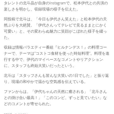
タレントの北斗晶が自身のInstagramで、松本伊代との共演の
楽しさを明かし、収録現場の様子を伝えた。
同投稿で北斗は、「今日も伊代さん笑えた」と松本伊代の天
然ぶりを大絶賛。「伊代さんってテレビで見るままとにかく
可愛い」と、その変わらぬ魅力に笑顔がこぼれた様子を綴っ
た。
収録は情報バラエティー番組『ヒルナンデス！』の料理コー
ナーで、テーマは“コストコ食材を使った時短料理”。料理を進
行する中で、伊代のマイペースなコメントやリアクション
に、スタッフも終始大笑いだったという。
北斗は「スタッフさんも皆んな大笑いの1日でした」と振り返
り、現場の和やかで温かな空気感を伝えている。
ファンからは、「伊代ちゃんの天然に癒される」「北斗さん
との掛け合い最高！」「このコンビ、ずっと見ていたい」な
どのコメントが寄せられた。