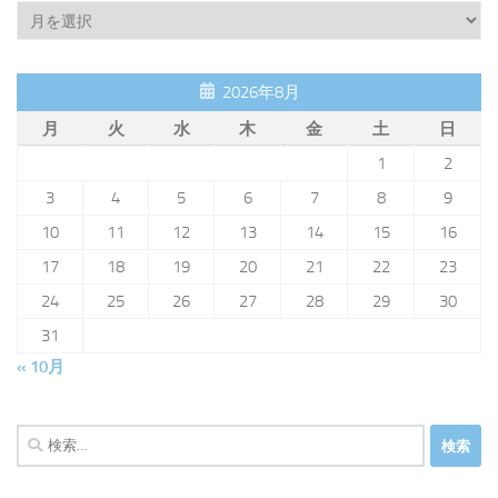
Archive
2026年8月
月
火
水
木
金
土
日
1
2
3
4
5
6
7
8
9
10
11
12
13
14
15
16
17
18
19
20
21
22
23
24
25
26
27
28
29
30
31
« 10月
検
索: