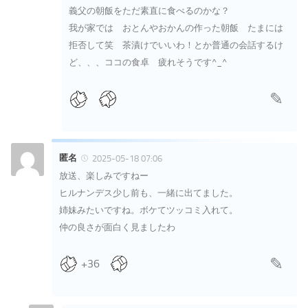
義父の朝飯をただ素直に食べるのかな？
我が家では おとんやおかんの作った朝飯 たまには
拒否して笑 茶漬けでいいわ！とか普通の会話するけ
ど、、、ココの食卓 疲れそうです^_^
匿名
2025-05-18 07:06
放送、楽しみですねー
ヒルナンデス少し前も、一緒に出てました。
姉妹みたいですね。ボケてツッコミ入れて。
仲の良さが面白く見ましたわ
+36