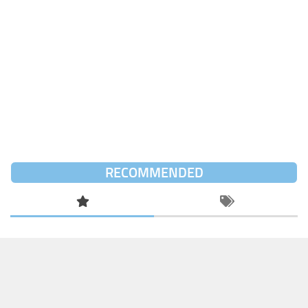
RECOMMENDED