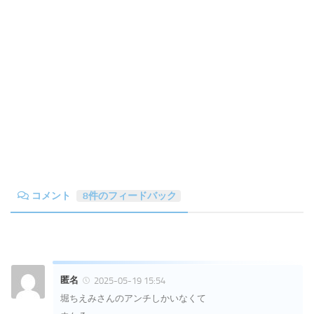
コメント
8件のフィードバック
匿名
2025-05-19 15:54
堀ちえみさんのアンチしかいなくて