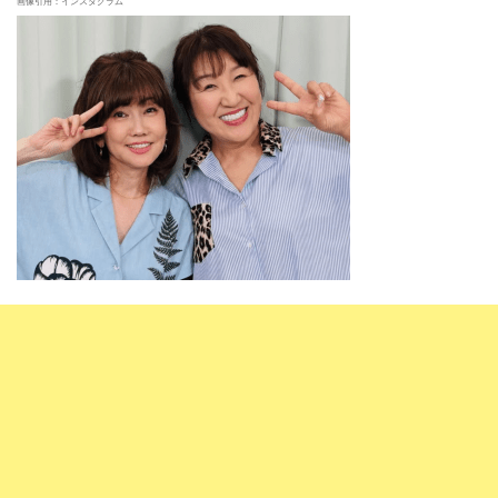
画像引用：インスタグラム