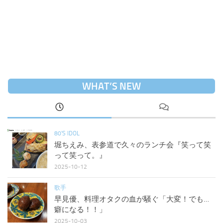
WHAT’S NEW
80'S IDOL
堀ちえみ、表参道で久々のランチ会『笑って笑
って笑って。』
2025-10-12
歌手
早見優、料理オタクの血が騒ぐ「大変！でも…
癖になる！！」
2025-10-03