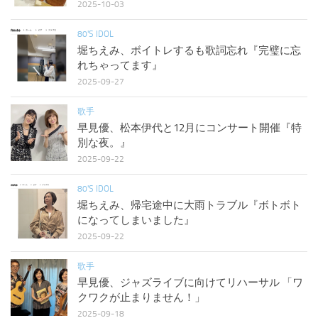
2025-10-03
80'S IDOL
堀ちえみ、ボイトレするも歌詞忘れ『完璧に忘
れちゃってます』
2025-09-27
歌手
早見優、松本伊代と12月にコンサート開催『特
別な夜。』
2025-09-22
80'S IDOL
堀ちえみ、帰宅途中に大雨トラブル『ボトボト
になってしまいました』
2025-09-22
歌手
早見優、ジャズライブに向けてリハーサル 「ワ
クワクが止まりません！」
2025-09-18