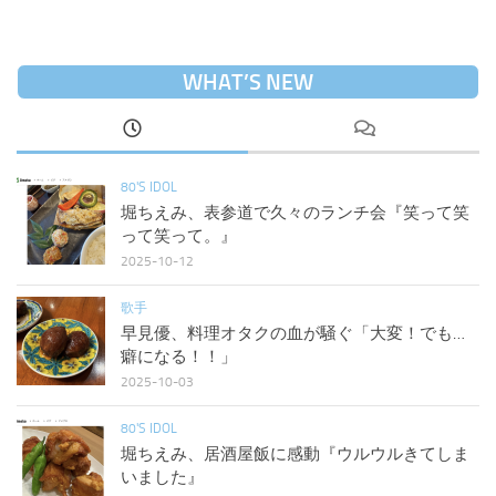
WHAT’S NEW
80'S IDOL
堀ちえみ、表参道で久々のランチ会『笑って笑
って笑って。』
2025-10-12
歌手
早見優、料理オタクの血が騒ぐ「大変！でも…
癖になる！！」
2025-10-03
80'S IDOL
堀ちえみ、居酒屋飯に感動『ウルウルきてしま
いました』