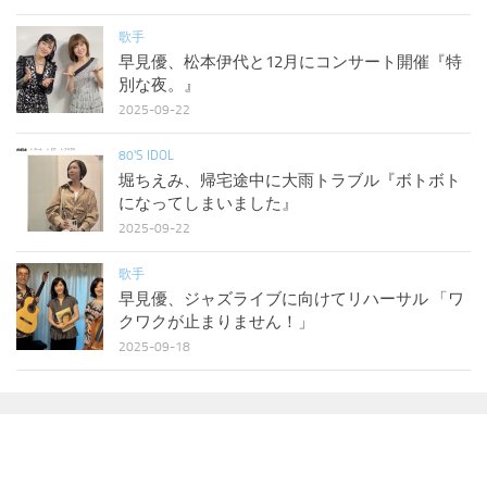
歌手
早見優、松本伊代と12月にコンサート開催『特
別な夜。』
2025-09-22
80'S IDOL
堀ちえみ、帰宅途中に大雨トラブル『ボトボト
になってしまいました』
2025-09-22
歌手
早見優、ジャズライブに向けてリハーサル 「ワ
クワクが止まりません！」
2025-09-18