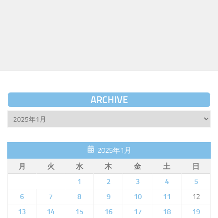
ARCHIVE
Archive
2025年1月
月
火
水
木
金
土
日
1
2
3
4
5
6
7
8
9
10
11
12
13
14
15
16
17
18
19