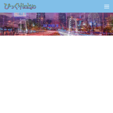
コンテンツの下