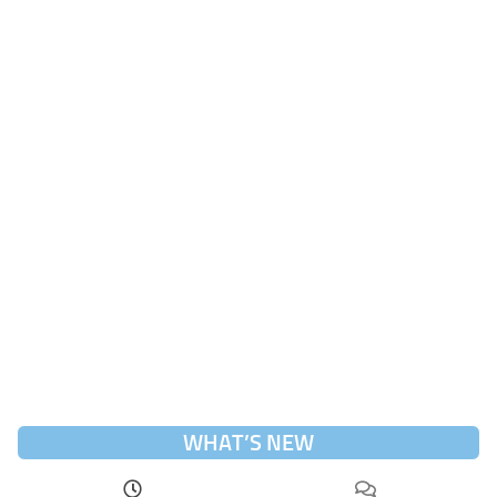
WHAT’S NEW