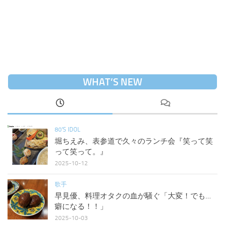
WHAT’S NEW
80'S IDOL
堀ちえみ、表参道で久々のランチ会『笑って笑
って笑って。』
2025-10-12
歌手
早見優、料理オタクの血が騒ぐ「大変！でも…
癖になる！！」
2025-10-03