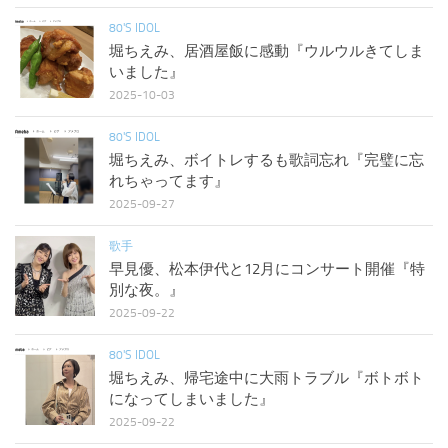
80'S IDOL
堀ちえみ、居酒屋飯に感動『ウルウルきてしま
いました』
2025-10-03
80'S IDOL
堀ちえみ、ボイトレするも歌詞忘れ『完璧に忘
れちゃってます』
2025-09-27
歌手
早見優、松本伊代と12月にコンサート開催『特
別な夜。』
2025-09-22
80'S IDOL
堀ちえみ、帰宅途中に大雨トラブル『ボトボト
になってしまいました』
2025-09-22