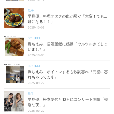
歌手
早見優、料理オタクの血が騒ぐ「大変！でも…
癖になる！！」
2025-10-03
80'S IDOL
堀ちえみ、居酒屋飯に感動『ウルウルきてしま
いました』
2025-10-03
80'S IDOL
堀ちえみ、ボイトレするも歌詞忘れ『完璧に忘
れちゃってます』
2025-09-27
歌手
早見優、松本伊代と12月にコンサート開催『特
別な夜。』
2025-09-22