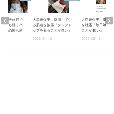
美、プチ旅行で
大島奈保美、愛用してい
大島奈保美、辛い胸
『頭痛も軽くパ
る肌着を披露『タンクト
を吐露『毎日毎日 
作への恐怖も薄
ップを着ることが多い』
ことが 怖い』
2022-04-10
2022-08-12
09