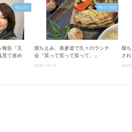
2,311
111,605
を報告『主
堀ちえみ、表参道で久々のランチ
堀ち
真見て改め
会『笑って笑って笑って。』
され
2025-10-12
2025