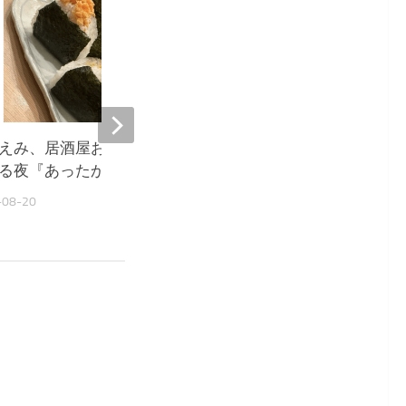
9,671
えみ、居酒屋おにぎりに癒や
堀ちえみ、居酒屋飯に感
る夜『あったか〜い』
ウルきてしまいました』
-08-20
2025-10-03