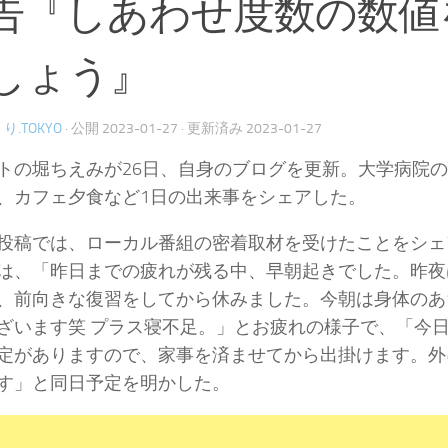
告『しあわせ度数の数値
しょう』
り.TOKYO
· 公開
2023-01-27
· 更新済み
2023-01-27
トの堀ちえみが26日、自身のブログを更新。大学病院
、カフェ夕食など1日の出来事をシェアした。
投稿では、ローカル番組の密着取材を受けたことをシェ
は、「昨日までの疲れが残る中、早朝起きでした。昨夜
、前向きな復習をしてから休みました。今朝は身体のあ
ざいます笑 プラス寝不足。」とお疲れの様子で、「今
定がありますので、家事を済ませてから出掛けます。外
す」と同日予定を明かした。