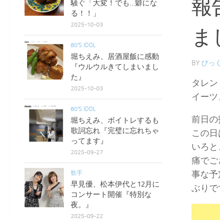
報
騒ぐ「大変！でも…癖にな
る！！」
2025-10-03
ま
80'S IDOL
堀ちえみ、居酒屋飯に感動
BY
びっく
『ウルウルきてしまいまし
た』
タレン
2025-10-03
イーツ
80'S IDOL
前日の
堀ちえみ、ボイトレするも
歌詞忘れ『完璧に忘れちゃ
この日
ってます』
いろと
2025-09-27
痛でご
事な予
歌手
早見優、松本伊代と12月に
ぶりで
コンサート開催『特別な
夜。』
2025-09-22