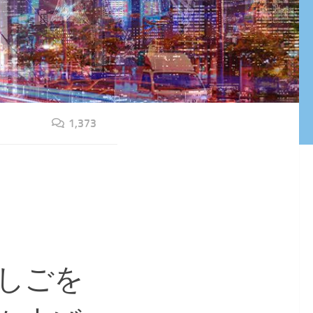
1,373
しごを