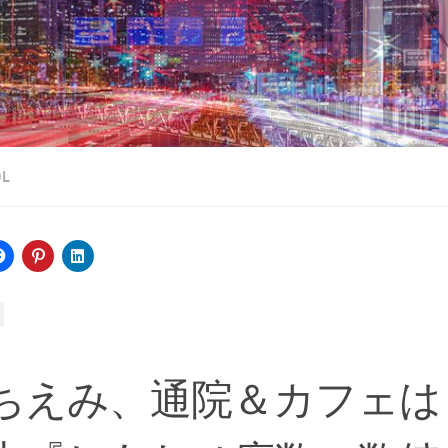
OL
ちえみ、通院＆カフェは