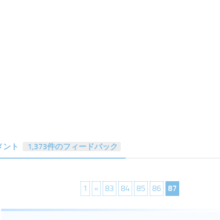
メント
1,373件のフィードバック
1
«
83
84
85
86
87