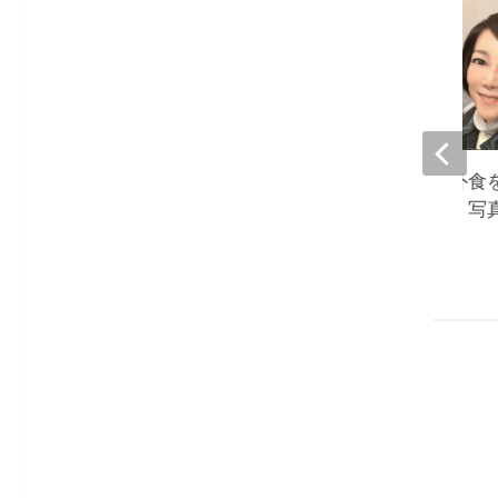
堀ちえみ、夫との外食
人よりも食べる私。写
て驚き』
2023-01-09