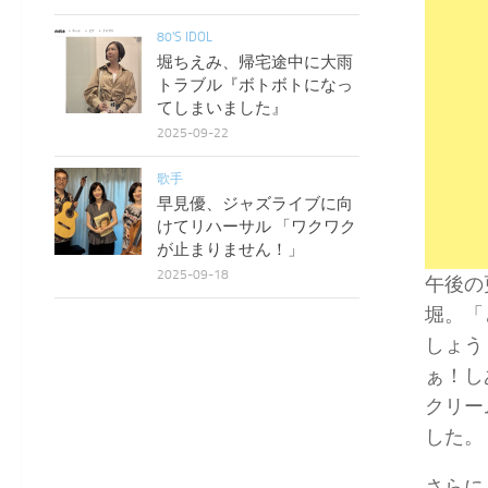
80'S IDOL
堀ちえみ、帰宅途中に大雨
トラブル『ボトボトになっ
てしまいました』
2025-09-22
歌手
早見優、ジャズライブに向
けてリハーサル 「ワクワク
が止まりません！」
2025-09-18
午後の
堀。「
しょう
ぁ！し
クリー
した。
さらに