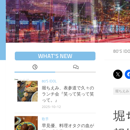
80'S ID
WHAT’S NEW
80'S IDOL
堀ちえみ、表参道で久々の
堀ちえみ
ランチ会『笑って笑って笑
って。』
2025-10-12
堀
歌手
早見優、料理オタクの血が