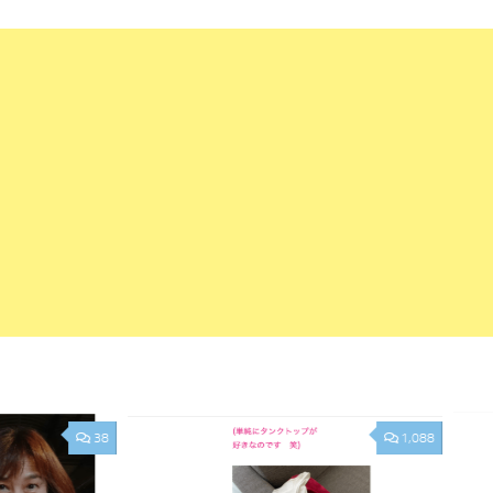
38
1,088