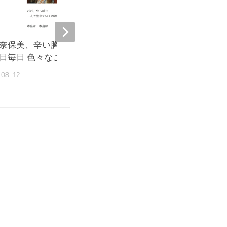
奈保美、辛い胸の内を吐露
大島奈保美、脱マスク議
日毎日 色々なことが 怖い』
サリ『詳しい説明とデー
が欲しい』
-08-12
2022-05-11