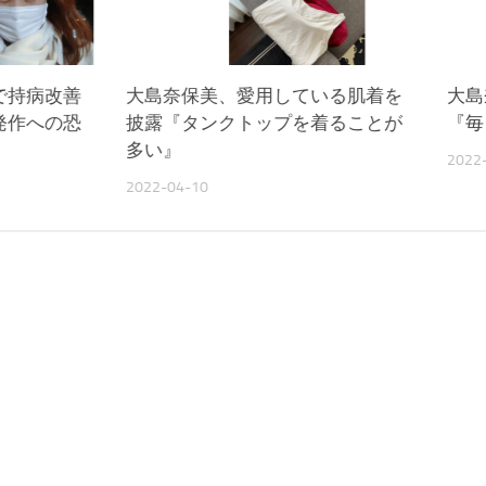
で持病改善
大島奈保美、愛用している肌着を
大島
発作への恐
披露『タンクトップを着ることが
『毎
多い』
2022
2022-04-10