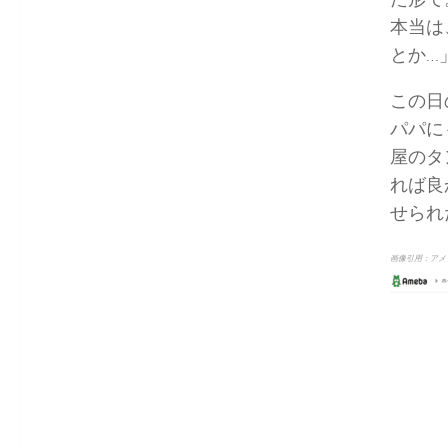
本当は
とか…
この日
パパに
屋のタ
れば良
せられ
画像引用：アメ