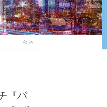
24
チ『パ