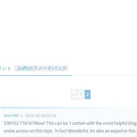
メント
24件のフィードバック
«
1
2
beer789
2023-06-03 07:24
539152 716167Wow! This can be 1 certain with the most helpful blo
arrive across on this topic. In fact Wonderful. Im also an expert in this