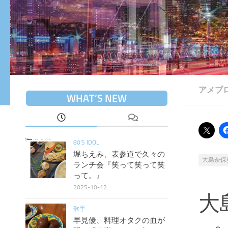
アメブ
WHAT’S NEW
80'S IDOL
堀ちえみ、表参道で久々の
大島奈保
ランチ会『笑って笑って笑
って。』
2025-10-12
大
歌手
早見優、料理オタクの血が