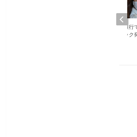
大島奈保美、プチ旅行
『頭痛も軽くパニック
怖も薄らぎ』
2023-02-09