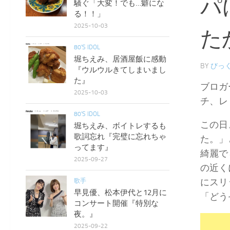
パ
騒ぐ「大変！でも…癖にな
る！！」
2025-10-03
た
80'S IDOL
堀ちえみ、居酒屋飯に感動
BY
びっく
『ウルウルきてしまいまし
た』
ブロガ
2025-10-03
チ、レ
80'S IDOL
この日
堀ちえみ、ボイトレするも
歌詞忘れ『完璧に忘れちゃ
た。」
ってます』
綺麗で
2025-09-27
の近く
にスリ
歌手
早見優、松本伊代と12月に
「どう
コンサート開催『特別な
夜。』
2025-09-22