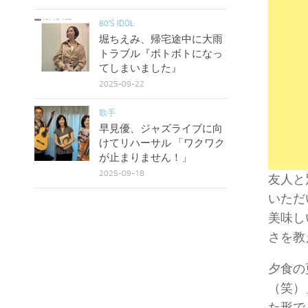
80'S IDOL
堀ちえみ、帰宅途中に大雨
トラブル『ボトボトになっ
てしまいました』
2025-09-22
歌手
早見優、ジャズライブに向
けてリハーサル 「ワクワク
が止まりません！」
2025-09-18
友人と
いただ
美味し
さを教
夕食の
（笑）
た形で