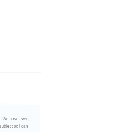
gs We have ever
 subject so I can