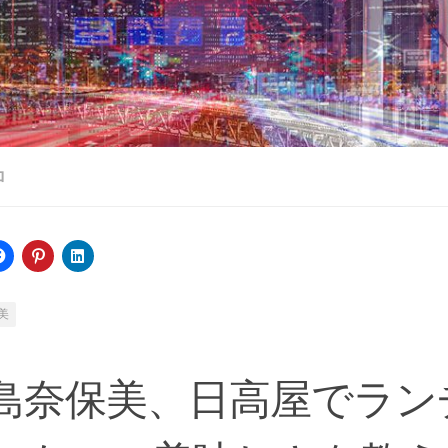
ロ
美
島奈保美、日高屋でラン