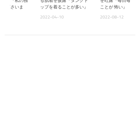
い宣言『私の独
る肌着を披露『タンクト
を吐露『毎日毎日 
って下さいま
ップを着ることが多い』
ことが 怖い』
2022-04-10
2022-08-12
12