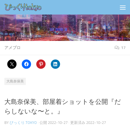
コンテンツの下
アメブロ
17
大島奈保美
大島奈保美、部屋着ショットを公開『だ
らしないな〜と。』
BY
びっくり.TOKYO
· 公開
2022-10-27
· 更新済み
2022-10-27