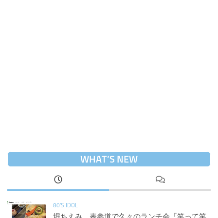
WHAT’S NEW
80'S IDOL
堀ちえみ、表参道で久々のランチ会『笑って笑