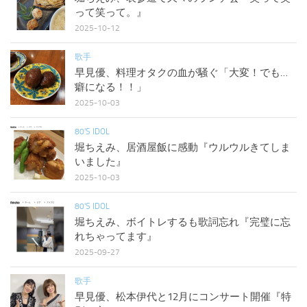
って笑って。』
2025-10-12
歌手
早見優、料理オタクの血が騒ぐ「大変！でも…
癖になる！！」
2025-10-03
80'S IDOL
堀ちえみ、居酒屋飯に感動『ウルウルきてしま
いました』
2025-10-03
80'S IDOL
堀ちえみ、ボイトレするも歌詞忘れ『完璧に忘
れちゃってます』
2025-09-27
歌手
早見優、松本伊代と12月にコンサート開催『特