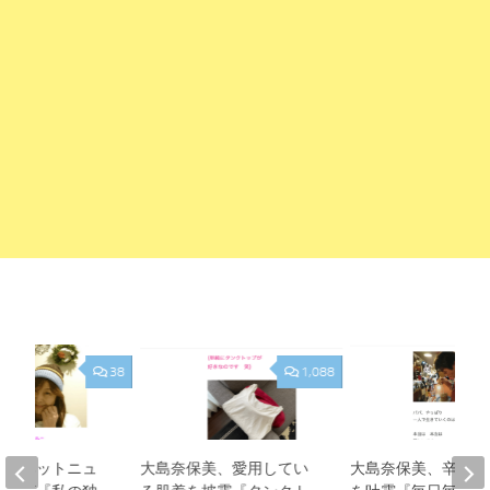
38
1,088
美、ネットニュ
大島奈保美、愛用してい
大島奈保美、辛い胸