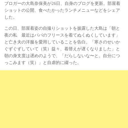
ブロガーの大島奈保美が26日、自身のブログを更新。部屋着
ショットの公開、食べたかったランチメニューなどをシェア
した。
この日、部屋着姿の自撮りショットを披露した大島は「朝と
夜の私 最近はパパのフリースを着てぬくぬくしています」
と亡き夫の洋服を愛用していることを告白。「寒さのせいか
ぐずぐずしていて（笑）益々、着替えが遅くなりました」と
朝の身支度は遅めのようで、「だらしないな〜と。自分につ
っこみます（笑）」と自虐的に綴った。