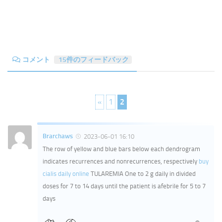
コメント
15件のフィードバック
«
1
2
Brarchaws
2023-06-01 16:10
The row of yellow and blue bars below each dendrogram
indicates recurrences and nonrecurrences, respectively
buy
cialis daily online
TULAREMIA One to 2 g daily in divided
doses for 7 to 14 days until the patient is afebrile for 5 to 7
days