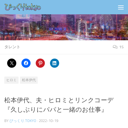
コンテンツの下
タレント
15
ヒロミ
松本伊代
松本伊代、夫・ヒロミとリンクコーデ
『久しぶりにパパと一緒のお仕事』
BY
びっくり.TOKYO
·
2022-10-19