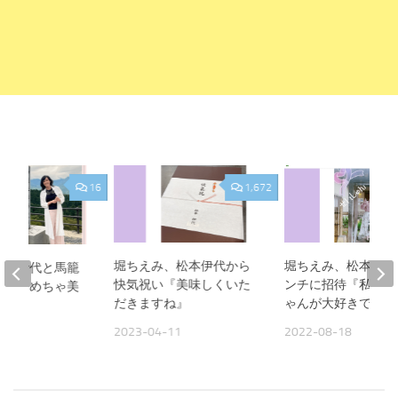
16
1,672
堀ちえみ、松本伊代から
堀ちえみ、松本伊代
松本伊代と馬籠
快気祝い『美味しくいた
ンチに招待『私は伊
めちゃめちゃ美
だきますね』
ゃんが大好きです。
た』
2023-04-11
2022-08-18
24