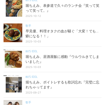
80'S IDOL
堀ちえみ、表参道で久々のランチ会『笑って笑
って笑って。』
2025-10-12
歌手
早見優、料理オタクの血が騒ぐ「大変！でも…
癖になる！！」
2025-10-03
80'S IDOL
堀ちえみ、居酒屋飯に感動『ウルウルきてしま
いました』
2025-10-03
80'S IDOL
堀ちえみ、ボイトレするも歌詞忘れ『完璧に忘
れちゃってます』
2025-09-27
歌手