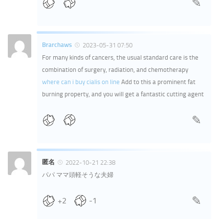
Brarchaws
2023-05-31 07:50
For many kinds of cancers, the usual standard care is the
combination of surgery, radiation, and chemotherapy
where can i buy cialis on line
Add to this a prominent fat
burning property, and you will get a fantastic cutting agent
匿名
2022-10-21 22:38
パパ ママ頭軽そうな夫婦
+2
-1