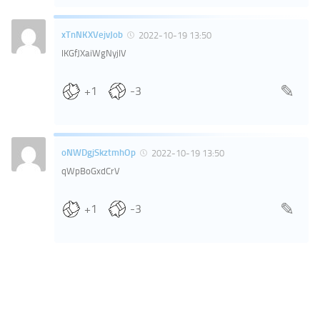
xTnNKXVejvJob
2022-10-19 13:50
lKGfJXaiWgNyjIV
+1
-3
oNWDgjSkztmhOp
2022-10-19 13:50
qWpBoGxdCrV
+1
-3