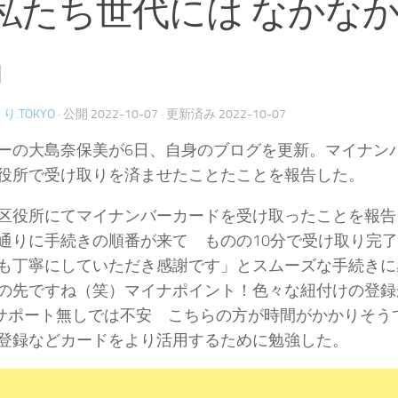
私たち世代には なかな
』
り.TOKYO
· 公開
2022-10-07
· 更新済み
2022-10-07
ーの大島奈保美が6日、自身のブログを更新。マイナン
役所で受け取りを済ませたことたことを報告した。
区役所にてマイナンバーカードを受け取ったことを報告
通りに手続きの順番が来て ものの10分で受け取り完
も丁寧にしていただき感謝です」とスムーズな手続きに
の先ですね（笑）マイナポイント！色々な紐付けの登録
サポート無しでは不安 こちらの方が時間がかかりそう
登録などカードをより活用するために勉強した。