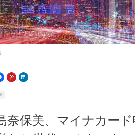
ロ
美
島奈保美、マイナカード