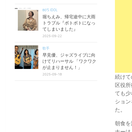
80'S IDOL
堀ちえみ、帰宅途中に大雨
トラブル『ボトボトになっ
てしまいました』
2025-09-22
歌手
早見優、ジャズライブに向
けてリハーサル 「ワクワク
が止まりません！」
2025-09-18
続けて
区役所
ても少
ション
た。
朝食を
ナーは