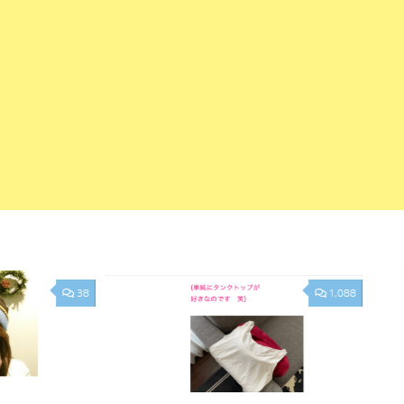
38
1,088