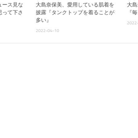
ュース見な
大島奈保美、愛用している肌着を
大島
思って下さ
披露『タンクトップを着ることが
『毎
多い』
2022
2022-04-10