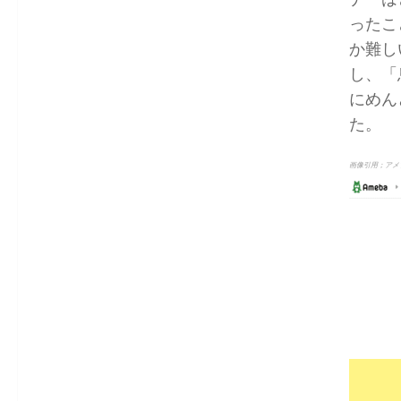
ったこ
か難し
し、「
にめん
た。
画像引用；アメ