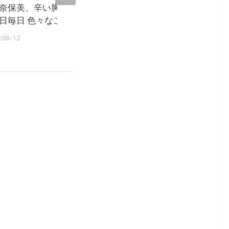
奈保美、辛い胸の内を吐露
大島奈保美、脱マスク議
日毎日 色々なことが 怖い』
サリ『詳しい説明とデー
が欲しい』
-08-12
2022-05-11