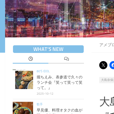
アメブ
WHAT’S NEW
80'S IDOL
堀ちえみ、表参道で久々の
大島奈保
ランチ会『笑って笑って笑
って。』
2025-10-12
大
歌手
早見優、料理オタクの血が