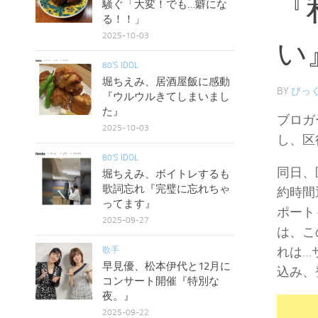
『
騒ぐ「大変！でも…癖にな
る！！」
2025-10-03
い
80'S IDOL
堀ちえみ、居酒屋飯に感動
BY
びっく
『ウルウルきてしまいまし
た』
ブロガ
2025-10-03
し、区
80'S IDOL
同日、
堀ちえみ、ボイトレするも
歌詞忘れ『完璧に忘れちゃ
約時間
ってます』
ポート
2025-09-27
は、こ
れは…
歌手
早見優、松本伊代と12月に
込み、
コンサート開催『特別な
夜。』
2025-09-22