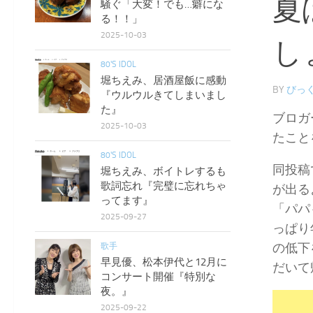
夏
騒ぐ「大変！でも…癖にな
る！！」
2025-10-03
し
80'S IDOL
堀ちえみ、居酒屋飯に感動
BY
びっく
『ウルウルきてしまいまし
た』
ブロガ
2025-10-03
たこと
80'S IDOL
同投稿
堀ちえみ、ボイトレするも
歌詞忘れ『完璧に忘れちゃ
が出る
ってます』
「パパ
2025-09-27
っぱり
の低下
歌手
早見優、松本伊代と12月に
だいて
コンサート開催『特別な
夜。』
2025-09-22