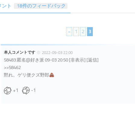
メント
18件のフィードバック
«
1
2
3
本人コメントです
2022-09-03 22:00
58483.匿名@好き派 09-03 20:50 [非表示] [返信]
>>58462
黙れ。ゲリ便クズ野郎
+1
-1