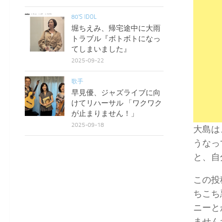
80'S IDOL
堀ちえみ、帰宅途中に大雨
トラブル『ボトボトになっ
てしまいました』
2025-09-22
歌手
早見優、ジャズライブに向
けてリハーサル 「ワクワク
が止まりません！」
2025-09-18
大島は
うなっ
と、自
この投
ちこち
ニーと
ません