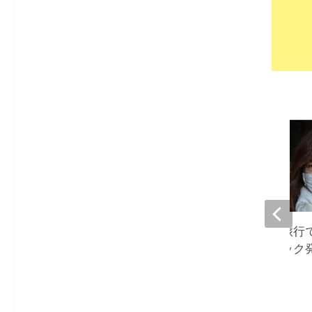
大島奈保美、プチ旅行
『頭痛も軽くパニック
怖も薄らぎ』
2023-02-09