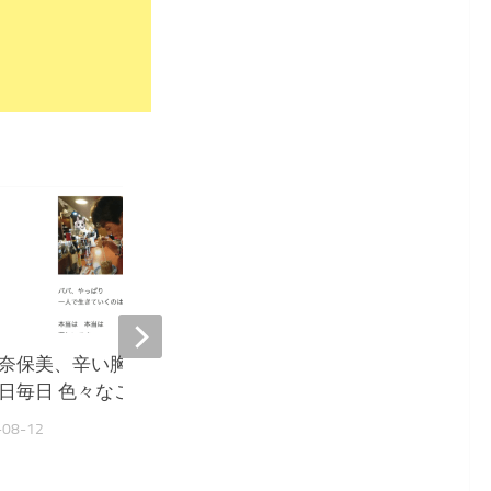
154
奈保美、辛い胸の内を吐露
大島奈保美、脱マスク議
日毎日 色々なことが 怖い』
サリ『詳しい説明とデー
が欲しい』
-08-12
2022-05-11