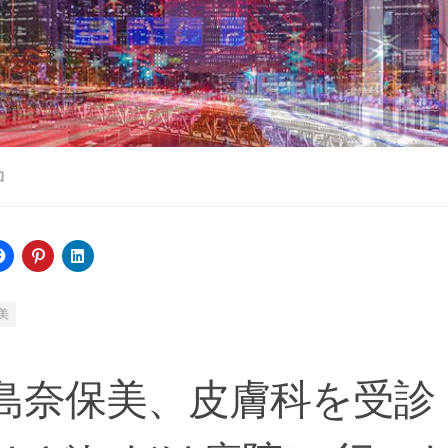
ロ
美
島奈保美、皮膚科を受診