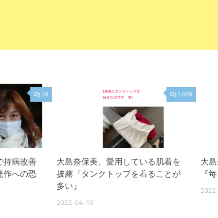
38
1,088
で持病改善
大島奈保美、愛用している肌着を
大島
発作への恐
披露『タンクトップを着ることが
『毎
多い』
2022
2022-04-10