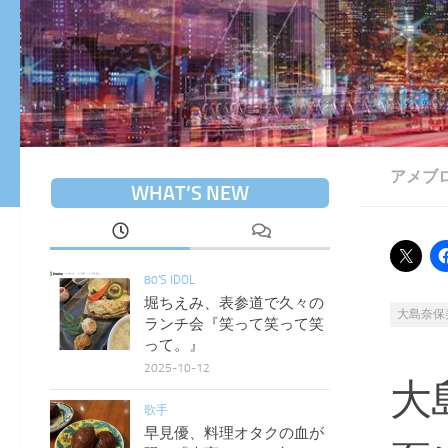
アメブ
WHAT’S NEW
80'S IDOL
堀ちえみ、表参道で久々の
大島奈保
ランチ会『笑って笑って笑
って。』
2025-10-12
大
歌手
早見優、料理オタクの血が