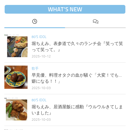
WHAT’S NEW
80'S IDOL
堀ちえみ、表参道で久々のランチ会『笑って笑
って笑って。』
2025-10-12
歌手
早見優、料理オタクの血が騒ぐ「大変！でも…
癖になる！！」
2025-10-03
80'S IDOL
堀ちえみ、居酒屋飯に感動『ウルウルきてしま
いました』
2025-10-03