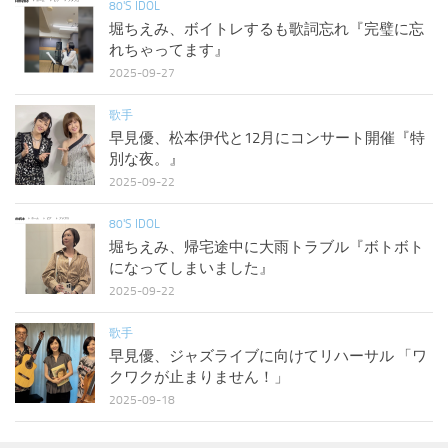
80'S IDOL
堀ちえみ、ボイトレするも歌詞忘れ『完璧に忘
れちゃってます』
2025-09-27
歌手
早見優、松本伊代と12月にコンサート開催『特
別な夜。』
2025-09-22
80'S IDOL
堀ちえみ、帰宅途中に大雨トラブル『ボトボト
になってしまいました』
2025-09-22
歌手
早見優、ジャズライブに向けてリハーサル 「ワ
クワクが止まりません！」
2025-09-18