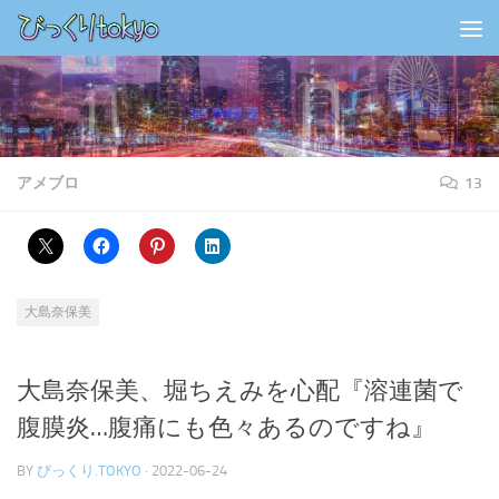
コンテンツの下
アメブロ
13
大島奈保美
大島奈保美、堀ちえみを心配『溶連菌で
腹膜炎…腹痛にも色々あるのですね』
BY
びっくり.TOKYO
·
2022-06-24