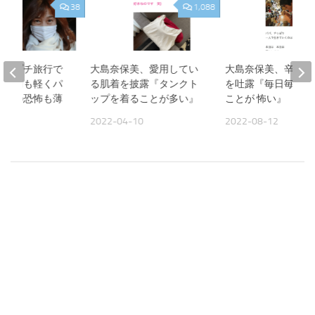
38
1,088
美、プチ旅行で
大島奈保美、愛用してい
大島奈保美、辛い胸
『頭痛も軽くパ
る肌着を披露『タンクト
を吐露『毎日毎日 
作への恐怖も薄
ップを着ることが多い』
ことが 怖い』
2022-04-10
2022-08-12
09