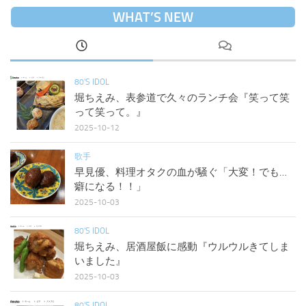
WHAT’S NEW
80'S IDOL
堀ちえみ、表参道で久々のランチ会『笑って笑
って笑って。』
2025-10-12
歌手
早見優、料理オタクの血が騒ぐ「大変！でも…
癖になる！！」
2025-10-03
80'S IDOL
堀ちえみ、居酒屋飯に感動『ウルウルきてしま
いました』
2025-10-03
80'S IDOL