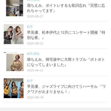
堀ちえみ、ボイトレするも歌詞忘れ『完璧に忘
れちゃってます』
2025-09-27
歌手
早見優、松本伊代と12月にコンサート開催『特
別な夜。』
2025-09-22
80'S IDOL
堀ちえみ、帰宅途中に大雨トラブル『ボトボト
になってしまいました』
2025-09-22
歌手
早見優、ジャズライブに向けてリハーサル 「ワ
クワクが止まりません！」
2025-09-18