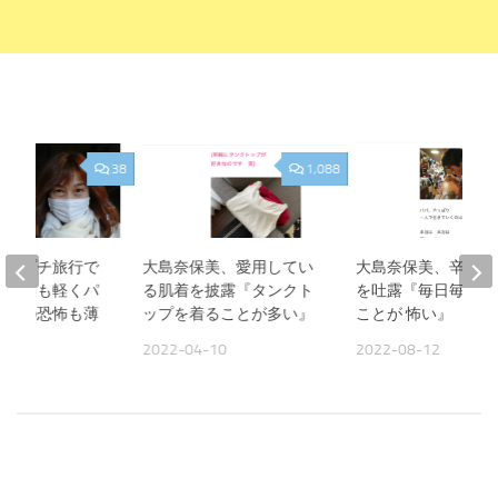
38
1,088
美、プチ旅行で
大島奈保美、愛用してい
大島奈保美、辛い胸
『頭痛も軽くパ
る肌着を披露『タンクト
を吐露『毎日毎日 
作への恐怖も薄
ップを着ることが多い』
ことが 怖い』
2022-04-10
2022-08-12
09