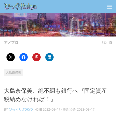
コンテンツの下
アメブロ
13
大島奈保美
大島奈保美、絶不調も銀行へ『固定資産
税納めなければ！』
BY
びっくり.TOKYO
· 公開
2022-06-17
· 更新済み
2022-06-17