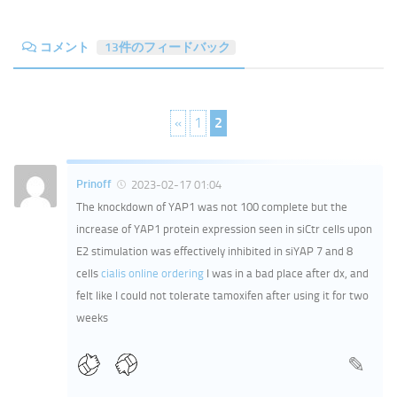
コメント
13件のフィードバック
«
1
2
Prinoff
2023-02-17 01:04
The knockdown of YAP1 was not 100 complete but the
increase of YAP1 protein expression seen in siCtr cells upon
E2 stimulation was effectively inhibited in siYAP 7 and 8
cells
cialis online ordering
I was in a bad place after dx, and
felt like I could not tolerate tamoxifen after using it for two
weeks