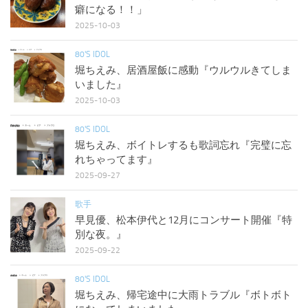
癖になる！！」
2025-10-03
80'S IDOL
堀ちえみ、居酒屋飯に感動『ウルウルきてしま
いました』
2025-10-03
80'S IDOL
堀ちえみ、ボイトレするも歌詞忘れ『完璧に忘
れちゃってます』
2025-09-27
歌手
早見優、松本伊代と12月にコンサート開催『特
別な夜。』
2025-09-22
80'S IDOL
堀ちえみ、帰宅途中に大雨トラブル『ボトボト