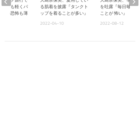
美、プチ旅行で
大島奈保美、愛用してい
大島奈保美、辛い胸
『頭痛も軽くパ
る肌着を披露『タンクト
を吐露『毎日毎日 
作への恐怖も薄
ップを着ることが多い』
ことが 怖い』
2022-04-10
2022-08-12
09