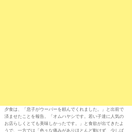
夕食は、「息子がウーバーを頼んでくれました。」と出前で
済ませたことを報告。「オムハヤシです。若い子達に人気の
お店らしくとても美味しかったです。」と食欲が出てきたよ
うで、一方では「色々な痛みがありほとんど動けず 少しば