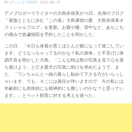
BY
びっくり.TOKYO
·
2022-06-15
アメブロガーでライターの大島奈保美が14日、自身のブログ
「家族とともに歩む『この道』大島康徳の妻 大島奈保美オ
フィシャルブログ」を更新。お腹や腰、背中など、あちこち
の痛みで急遽病院を予約したことを明かした。
この日、「今日も体着が悪くほとんど横になって過ごしてい
ます。どうなっちゃってるのかな？私の身体」と不安げに体
調不良を明かした大島。「こんな時は祭の写真を見て心を落
ち着けよう」と亡き愛犬の写真に助けを求めたようで、ま
た、「ワンちゃんと一緒の暮らし勧めて下さる方がいらっし
ゃいます、でも、そこには責任が伴いますので 今の私には
年齢的にも肉体的にも精神的にも難しいのかな？と思ってい
ます。」とペット飼育に対する考えを述べた。