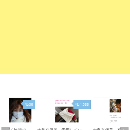
38
1,088