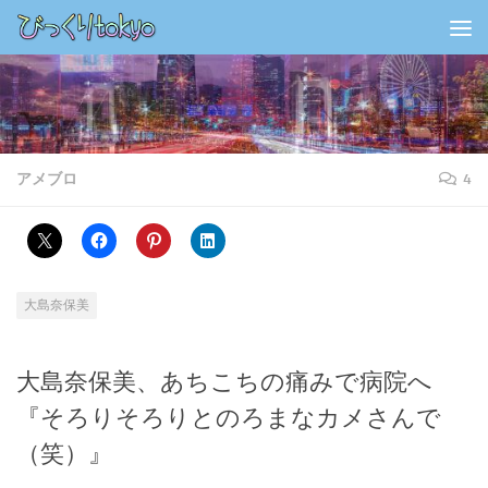
コンテンツの下
アメブロ
4
大島奈保美
大島奈保美、あちこちの痛みで病院へ
『そろりそろりとのろまなカメさんで
（笑）』