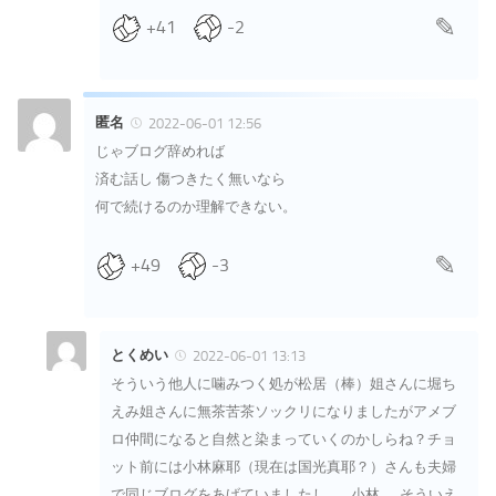
+41
-2
匿名
2022-06-01 12:56
じゃブログ辞めれば
済む話し 傷つきたく無いなら
何で続けるのか理解できない。
+49
-3
とくめい
2022-06-01 13:13
そういう他人に噛みつく処が松居（棒）姐さんに堀ち
えみ姐さんに無茶苦茶ソックリになりましたがアメブ
ロ仲間になると自然と染まっていくのかしらね？チョ
ット前には小林麻耶（現在は国光真耶？）さんも夫婦
で同じブログをあげていましたし…。小林……そういえ