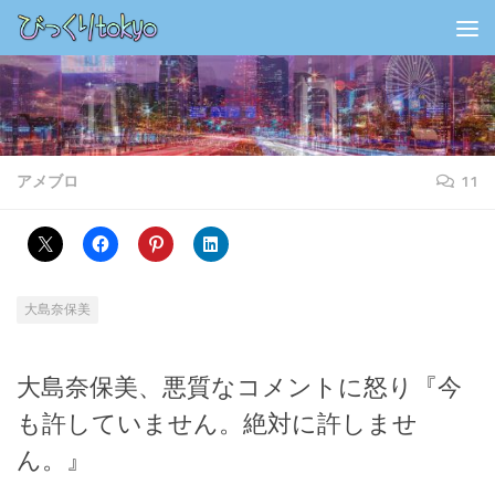
コンテンツの下
アメブロ
11
大島奈保美
大島奈保美、悪質なコメントに怒り『今
も許していません。絶対に許しませ
ん。』