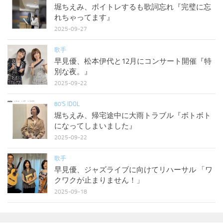
堀ちえみ、ボイトレするも歌詞忘れ『完璧に忘
れちゃってます』
2025-09-27
歌手
早見優、松本伊代と12月にコンサート開催『特
別な夜。』
2025-09-22
80'S IDOL
堀ちえみ、帰宅途中に大雨トラブル『ボトボト
になってしまいました』
2025-09-22
歌手
早見優、ジャズライブに向けてリハーサル 「ワ
クワクが止まりません！」
2025-09-18