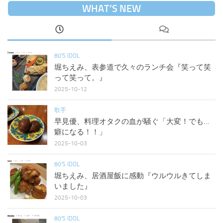
WHAT’S NEW
80'S IDOL
堀ちえみ、表参道で久々のランチ会『笑って笑
って笑って。』
2025-10-12
歌手
早見優、料理オタクの血が騒ぐ「大変！でも…
癖になる！！」
2025-10-03
80'S IDOL
堀ちえみ、居酒屋飯に感動『ウルウルきてしま
いました』
2025-10-03
80'S IDOL