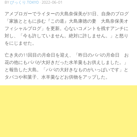
BY
びっくり.TOKYO
·
2022-06-01
アメブロガーでライターの大島奈保美が31日、自身のブログ
「家族とともに歩む『この道』大島康徳の妻 大島奈保美オ
フィシャルブログ」を更新。心ないコメントを残すアンチに
対し、「今も許していません。絶対に許しません。」と怒り
をにじませた。
亡き夫の11回目の月命日を迎え、「昨日のパパの月命日 お
花の他にもパパが大好きだった水羊羹もお供えしました。」
と報告した大島。「パパの大好きなものがいっぱいです」と
タバコや和菓子、水羊羹などお供物をアップした。