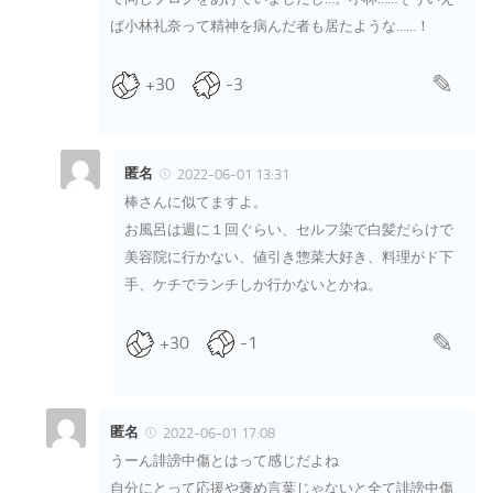
ば小林礼奈って精神を病んだ者も居たような……！
+30
-3
匿名
2022-06-01 13:31
棒さんに似てますよ。
お風呂は週に１回ぐらい、セルフ染で白髪だらけで
美容院に行かない、値引き惣菜大好き、料理がド下
手、ケチでランチしか行かないとかね。
+30
-1
匿名
2022-06-01 17:08
うーん誹謗中傷とはって感じだよね
自分にとって応援や褒め言葉じゃないと全て誹謗中傷