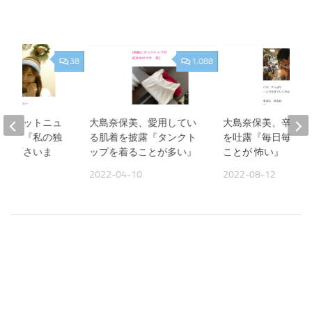
38
1,088
美、ネットニュ
大島奈保美、愛用してい
大島奈保美、辛い胸
い宣言『私の独
る肌着を披露『タンクト
を吐露『毎日毎日 
って下さいま
ップを着ることが多い』
ことが 怖い』
2022-04-10
2022-08-12
12