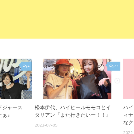
4
27
ドジャース
松本伊代、ハイヒールモモコとイ
ハイ
たぁ』
タリアン『また行きたいー！！』
ィナ
なク
2023-07-05
2022