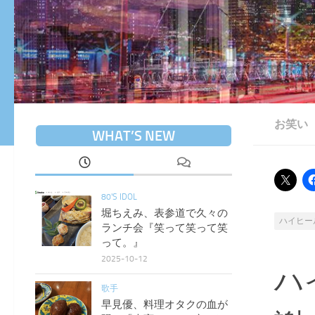
お笑い
WHAT’S NEW
80'S IDOL
堀ちえみ、表参道で久々の
ハイヒー
ランチ会『笑って笑って笑
って。』
2025-10-12
ハ
歌手
早見優、料理オタクの血が