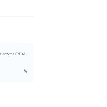
patic enzyme CYP1A2