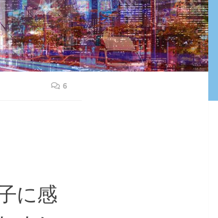
6
子に感