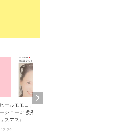
8
ヒールモモコ、松田聖子のデ
ハイヒールモモコ、娘と
ーショーに感激『久々に豪華
『ミョンドンはまるで大
リスマス』
2023-05-22
-12-29