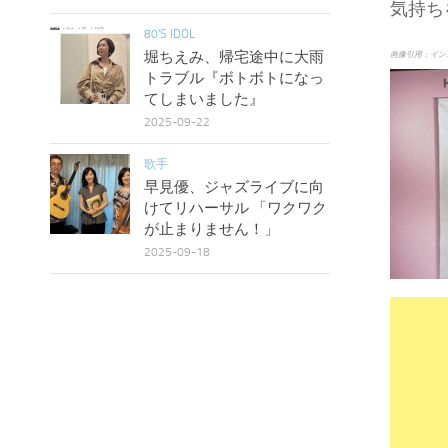
気持ち
80'S IDOL
堀ちえみ、帰宅途中に大雨
画像引用：イン
トラブル『ボトボトになっ
てしまいました』
2025-09-22
歌手
早見優、ジャズライブに向
けてリハーサル 「ワクワク
が止まりません！」
2025-09-18