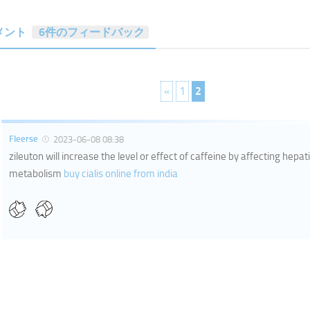
メント
6件のフィードバック
«
1
2
Fleerse
2023-06-08 08:38
zileuton will increase the level or effect of caffeine by affecting he
metabolism
buy cialis online from india