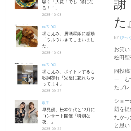
謝
騒ぐ「大変！でも…癖にな
る！！」
2025-10-03
た
80'S IDOL
堀ちえみ、居酒屋飯に感動
BY
びっく
『ウルウルきてしまいまし
た』
お笑い
2025-10-03
松田聖
80'S IDOL
同投稿
堀ちえみ、ボイトレするも
歌詞忘れ『完璧に忘れちゃ
ー む
ってます』
たプレ
2025-09-27
ショー
歌手
題を提
早見優、松本伊代と12月に
コンサート開催『特別な
たかっ
夜。』
と思い
2025-09-22