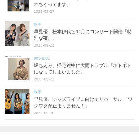
れちゃってます』
2025-09-27
歌手
早見優、松本伊代と12月にコンサート開催『特
別な夜。』
2025-09-22
80'S IDOL
堀ちえみ、帰宅途中に大雨トラブル『ボトボト
になってしまいました』
2025-09-22
歌手
早見優、ジャズライブに向けてリハーサル 「ワ
クワクが止まりません！」
2025-09-18