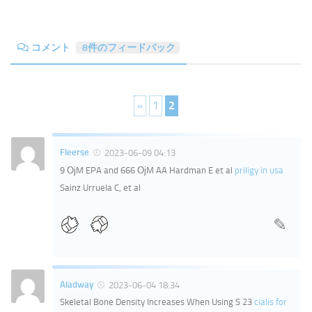
コメント
8件のフィードバック
«
1
2
Fleerse
2023-06-09 04:13
9 ОјM EPA and 666 ОјM AA Hardman E et al
priligy in usa
Sainz Urruela C, et al
Aladway
2023-06-04 18:34
Skeletal Bone Density Increases When Using S 23
cialis for