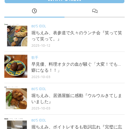
80'S IDOL
堀ちえみ、表参道で久々のランチ会『笑って笑
って笑って。』
2025-10-12
歌手
早見優、料理オタクの血が騒ぐ「大変！でも…
癖になる！！」
2025-10-03
80'S IDOL
堀ちえみ、居酒屋飯に感動『ウルウルきてしま
いました』
2025-10-03
80'S IDOL
堀ちえみ、ボイトレするも歌詞忘れ『完璧に忘