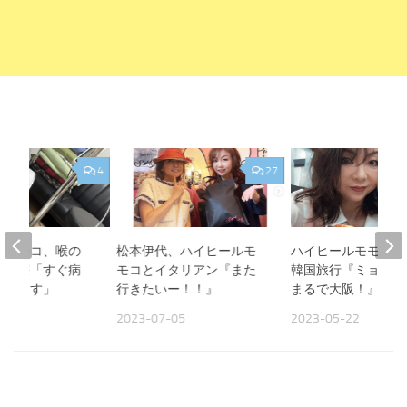
4
27
ルモモコ、喉の
松本伊代、ハイヒールモ
ハイヒールモモコ、
滴治療「すぐ病
モコとイタリアン『また
韓国旅行『ミョンド
ゃいます」
行きたいー！！』
まるで大阪！』
10
2023-07-05
2023-05-22