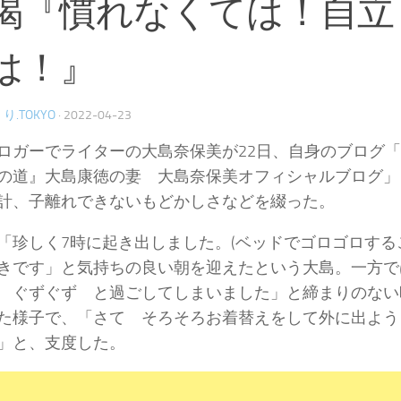
喝『慣れなくては！自立
は！』
り.TOKYO
·
2022-04-23
ロガーでライターの大島奈保美が22日、自身のブログ
の道』大島康徳の妻 大島奈保美オフィシャルブログ」
計、子離れできないもどかしさなどを綴った。
「珍しく7時に起き出しました。(ベッドでゴロゴロする
きです」と気持ちの良い朝を迎えたという大島。一方で
 ぐずぐず と過ごしてしまいました」と締まりのない
た様子で、「さて そろそろお着替えをして外に出よう
」と、支度した。