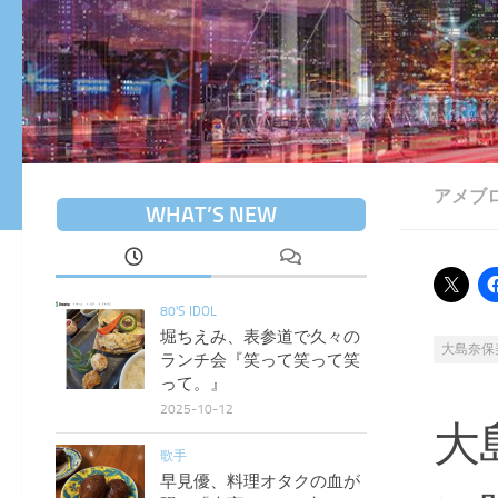
アメブ
WHAT’S NEW
80'S IDOL
堀ちえみ、表参道で久々の
大島奈保
ランチ会『笑って笑って笑
って。』
2025-10-12
大
歌手
早見優、料理オタクの血が