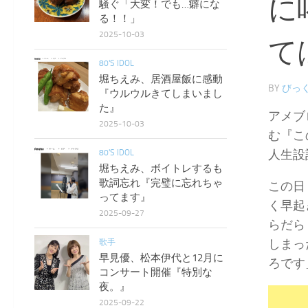
に
騒ぐ「大変！でも…癖にな
る！！」
2025-10-03
て
80'S IDOL
堀ちえみ、居酒屋飯に感動
BY
びっく
『ウルウルきてしまいまし
た』
アメブ
2025-10-03
む『こ
人生設
80'S IDOL
堀ちえみ、ボイトレするも
歌詞忘れ『完璧に忘れちゃ
この日
ってます』
く早起
2025-09-27
らだら
しまっ
歌手
早見優、松本伊代と12月に
ろです
コンサート開催『特別な
夜。』
2025-09-22