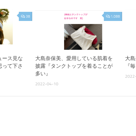
38
1,088
ュース見な
大島奈保美、愛用している肌着を
大島
思って下さ
披露『タンクトップを着ることが
『毎
多い』
2022
2022-04-10