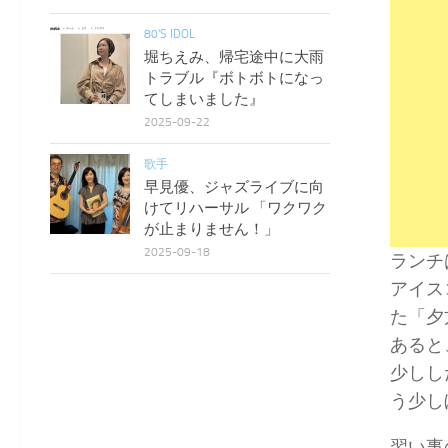
80'S IDOL
堀ちえみ、帰宅途中に大雨
トラブル『ボトボトになっ
てしまいました』
2025-09-22
歌手
早見優、ジャズライブに向
けてリハーサル 「ワクワク
が止まりません！」
2025-09-18
ランチ
アイス
た「夕
あると
少しし
う少し
習い事