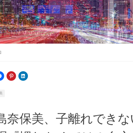
ロ
美
島奈保美、子離れできな