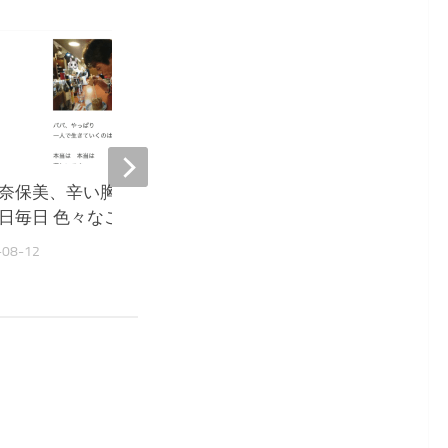
154
奈保美、辛い胸の内を吐露
大島奈保美、脱マスク議
日毎日 色々なことが 怖い』
サリ『詳しい説明とデー
が欲しい』
-08-12
2022-05-11