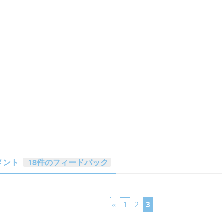
メント
18件のフィードバック
«
1
2
3