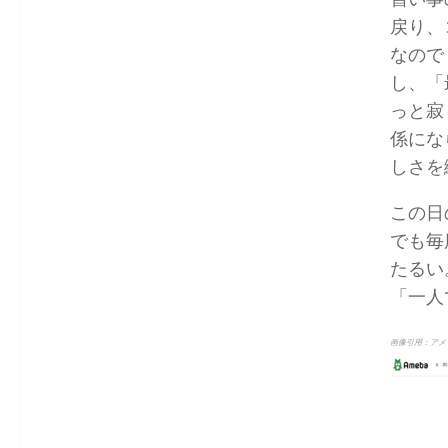
戻り、
なので
し、「
っと寂
係にな
しさを
この日
でも毎
たるい
「一人
画像引用：アメ