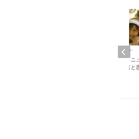
大島奈保美、ネットニ
い宣言『私の独り言と
いませ』
2022-12-12