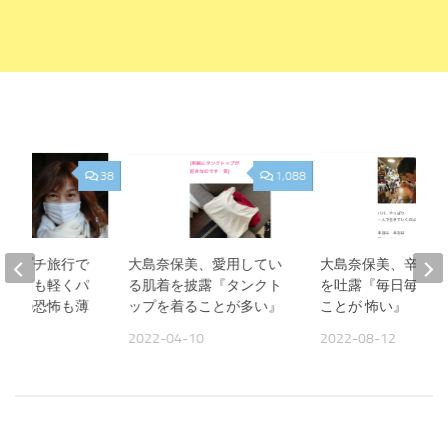
38
1,088
美、プチ旅行で
大島奈保美、愛用してい
大島奈保美、辛い胸
『頭痛も軽くパ
る肌着を披露『タンクト
を吐露『毎日毎日 
作への恐怖も薄
ップを着ることが多い』
ことが 怖い』
2022-04-10
2022-08-12
09