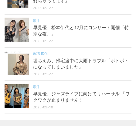
れちゃってます』
2025-09-27
歌手
早見優、松本伊代と12月にコンサート開催『特
別な夜。』
2025-09-22
80'S IDOL
堀ちえみ、帰宅途中に大雨トラブル『ボトボト
になってしまいました』
2025-09-22
歌手
早見優、ジャズライブに向けてリハーサル 「ワ
クワクが止まりません！」
2025-09-18