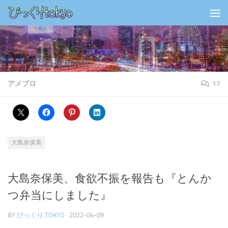
コンテンツの下
アメブロ
17
大島奈保美
大島奈保美、食欲不振を報告も『とんか
つ弁当にしました』
BY
びっくり.TOKYO
·
2022-04-09