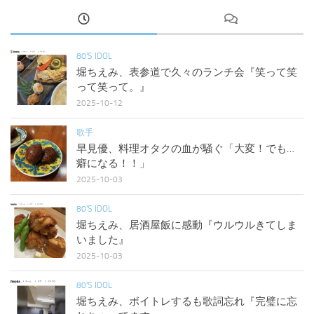
80'S IDOL
堀ちえみ、表参道で久々のランチ会『笑って笑
って笑って。』
2025-10-12
歌手
早見優、料理オタクの血が騒ぐ「大変！でも…
癖になる！！」
2025-10-03
80'S IDOL
堀ちえみ、居酒屋飯に感動『ウルウルきてしま
いました』
2025-10-03
80'S IDOL
堀ちえみ、ボイトレするも歌詞忘れ『完璧に忘