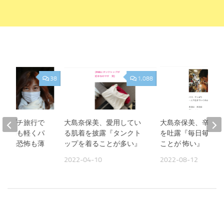
38
1,088
美、プチ旅行で
大島奈保美、愛用してい
大島奈保美、辛い胸
『頭痛も軽くパ
る肌着を披露『タンクト
を吐露『毎日毎日 
作への恐怖も薄
ップを着ることが多い』
ことが 怖い』
2022-04-10
2022-08-12
09