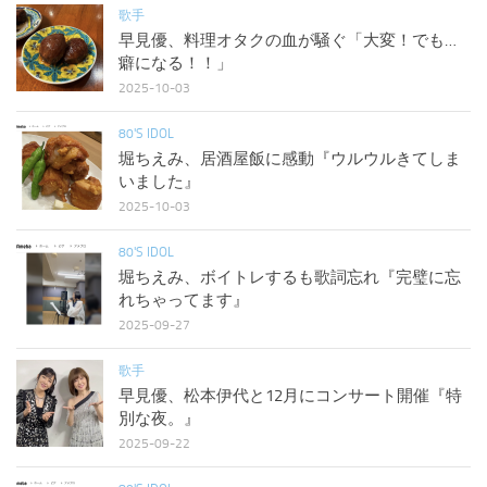
歌手
早見優、料理オタクの血が騒ぐ「大変！でも…
癖になる！！」
2025-10-03
80'S IDOL
堀ちえみ、居酒屋飯に感動『ウルウルきてしま
いました』
2025-10-03
80'S IDOL
堀ちえみ、ボイトレするも歌詞忘れ『完璧に忘
れちゃってます』
2025-09-27
歌手
早見優、松本伊代と12月にコンサート開催『特
別な夜。』
2025-09-22