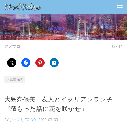
コンテンツの下
アメブロ
14
大島奈保美
大島奈保美、友人とイタリアンランチ
『積もった話に花を咲かせ』
BY
びっくり.TOKYO
·
2022-03-03