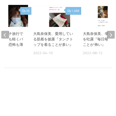
38
1,088
美、プチ旅行で
大島奈保美、愛用してい
大島奈保美、辛い胸
『頭痛も軽くパ
る肌着を披露『タンクト
を吐露『毎日毎日 
作への恐怖も薄
ップを着ることが多い』
ことが 怖い』
2022-04-10
2022-08-12
09