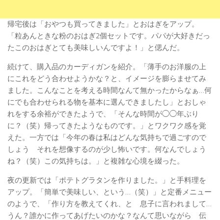
帰宅後は「おやつも買ってきました」とおはぎをアップ。
「粒あんときな粉のおはぎ2個セットです。パパが大好きだっ
たこのおはぎとても美味しいんですよ！」と偲んだ。
続けて、購入品のカーディガンを紹介。「薄手のお洋服の上
にこれをどう合わせようかな？と、イメージを膨らませてみ
ました。こんなことを考える時間なんて無かったからなぁ…何
にでも合わせられる物を基本に選んできましたし」とおしゃ
れをする余裕ができたようで、「そんな時間が◯◯年ぶり
に？（笑）帰ってきたようなものです。」とワクワク感を覚
えた。一方では「今年の春は私はどんな気持ちで過ごすので
しょう それを想像するのが少し怖いです。何なんでしょう
ね？（笑）この気持ちは。」と複雑な心境を綴った。
夜の更新では「ポテトグラタンを作りました。」と手料理を
アップ。「簡単で美味しい、という…（笑）」と定番メニュー
のようで、「作り方を教えてくれ、と 息子に言われまして…
うん？誰かに作ってあげたいのかな？なんて思いながら 伝