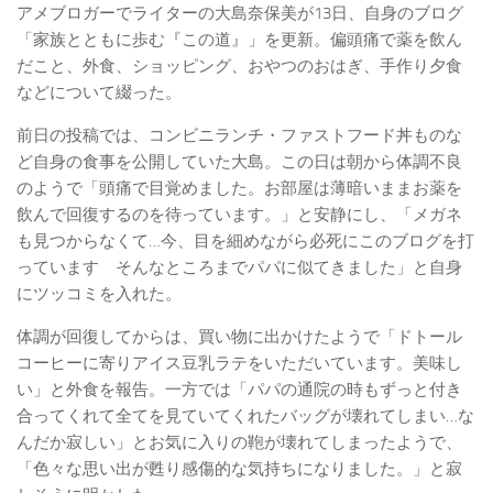
アメブロガーでライターの大島奈保美が13日、自身のブログ
「家族とともに歩む『この道』」を更新。偏頭痛で薬を飲ん
だこと、外食、ショッピング、おやつのおはぎ、手作り夕食
などについて綴った。
前日の投稿では、コンビニランチ・ファストフード丼ものな
ど自身の食事を公開していた大島。この日は朝から体調不良
のようで「頭痛で目覚めました。お部屋は薄暗いままお薬を
飲んで回復するのを待っています。」と安静にし、「メガネ
も見つからなくて…今、目を細めながら必死にこのブログを打
っています そんなところまでパパに似てきました」と自身
にツッコミを入れた。
体調が回復してからは、買い物に出かけたようで「ドトール
コーヒーに寄りアイス豆乳ラテをいただいています。美味し
い」と外食を報告。一方では「パパの通院の時もずっと付き
合ってくれて全てを見ていてくれたバッグが壊れてしまい…な
んだか寂しい」とお気に入りの鞄が壊れてしまったようで、
「色々な思い出が甦り感傷的な気持ちになりました。」と寂