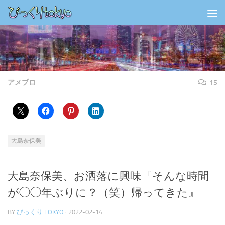
コンテンツの下
アメブロ
15
大島奈保美
大島奈保美、お洒落に興味『そんな時間
が◯◯年ぶりに？（笑）帰ってきた』
BY
びっくり.TOKYO
·
2022-02-14