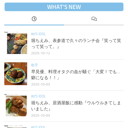
WHAT’S NEW
80'S IDOL
堀ちえみ、表参道で久々のランチ会『笑って笑
って笑って。』
2025-10-12
歌手
早見優、料理オタクの血が騒ぐ「大変！でも…
癖になる！！」
2025-10-03
80'S IDOL
堀ちえみ、居酒屋飯に感動『ウルウルきてしま
いました』
2025-10-03
80'S IDOL