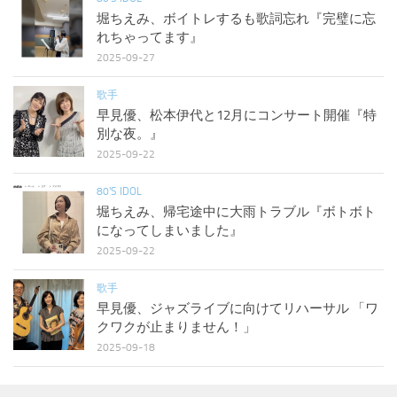
堀ちえみ、ボイトレするも歌詞忘れ『完璧に忘
れちゃってます』
2025-09-27
歌手
早見優、松本伊代と12月にコンサート開催『特
別な夜。』
2025-09-22
80'S IDOL
堀ちえみ、帰宅途中に大雨トラブル『ボトボト
になってしまいました』
2025-09-22
歌手
早見優、ジャズライブに向けてリハーサル 「ワ
クワクが止まりません！」
2025-09-18