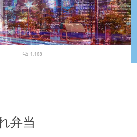
1,163
れ弁当