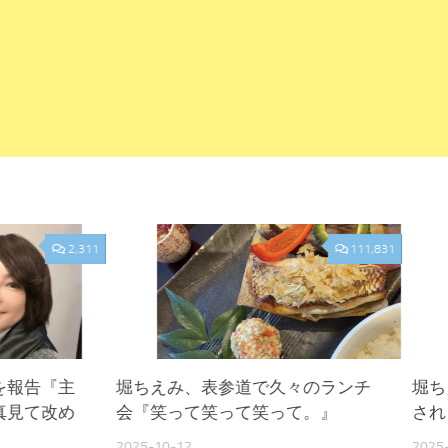
2,311
111,831
を報告『主
堀ちえみ、表参道で久々のランチ
堀ち
真見て改め
会『笑って笑って笑って。』
され
2025-10-12
2025