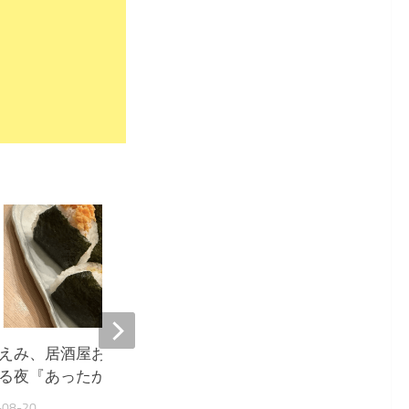
9,671
えみ、居酒屋おにぎりに癒や
堀ちえみ、居酒屋飯に感
る夜『あったか〜い』
ウルきてしまいました』
-08-20
2025-10-03