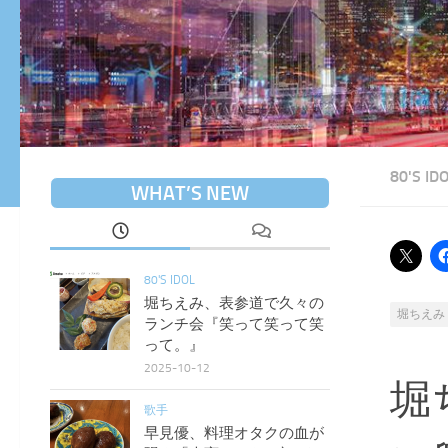
80'S ID
WHAT’S NEW
80'S IDOL
堀ちえみ、表参道で久々の
堀ちえみ
ランチ会『笑って笑って笑
って。』
2025-10-12
堀
歌手
早見優、料理オタクの血が