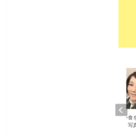
堀ちえみ、夫との外食
人よりも食べる私。写
て驚き』