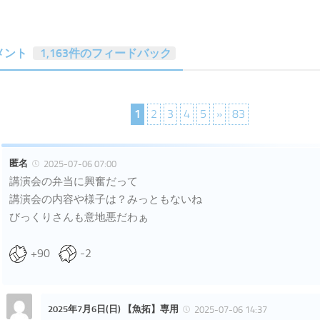
メント
1,163件のフィードバック
1
2
3
4
5
»
83
匿名
2025-07-06 07:00
講演会の弁当に興奮だって
講演会の内容や様子は？みっともないね
びっくりさんも意地悪だわぁ
+90
-2
2025年7月6日(日) 【魚拓】専用
2025-07-06 14:37