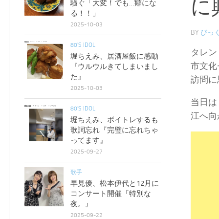
に
騒ぐ「大変！でも…癖にな
る！！」
2025-10-03
BY
びっく
80'S IDOL
タレン
堀ちえみ、居酒屋飯に感動
市文化
『ウルウルきてしまいまし
た』
訪問に
2025-10-03
当日は
80'S IDOL
江へ向
堀ちえみ、ボイトレするも
歌詞忘れ『完璧に忘れちゃ
ってます』
2025-09-27
歌手
早見優、松本伊代と12月に
コンサート開催『特別な
夜。』
2025-09-22