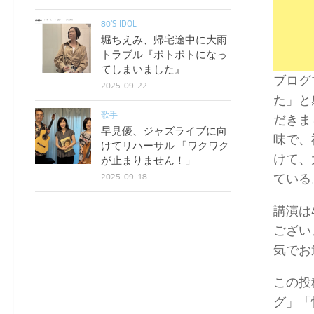
80'S IDOL
堀ちえみ、帰宅途中に大雨
トラブル『ボトボトになっ
てしまいました』
ブログ
2025-09-22
た」と
歌手
だきま
早見優、ジャズライブに向
味で、
けてリハーサル 「ワクワク
けて、
が止まりません！」
ている
2025-09-18
講演は
ござい
気でお
この投
グ」「