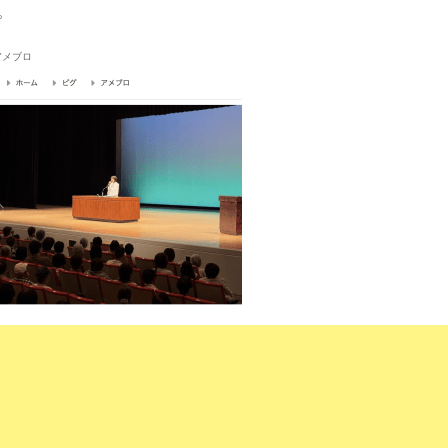
。
アメブロ