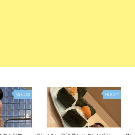
2,268
9,671