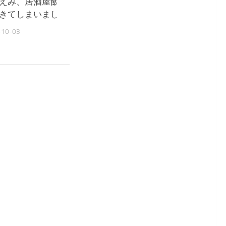
えみ、居酒屋飯に感動『ウル
堀ちえみ、夫の内視鏡検
きてしまいました』
る『深く反省しました』
-10-03
2025-09-11