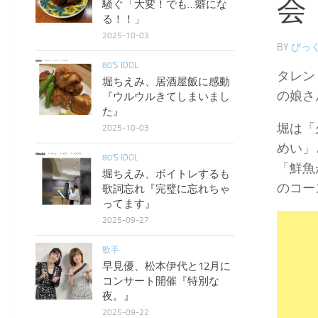
会
騒ぐ「大変！でも…癖にな
る！！」
2025-10-03
BY
びっく
80'S IDOL
タレン
堀ちえみ、居酒屋飯に感動
の娘さ
『ウルウルきてしまいまし
た』
堀は「
2025-10-03
めい」
80'S IDOL
「鮮魚
堀ちえみ、ボイトレするも
のコー
歌詞忘れ『完璧に忘れちゃ
ってます』
2025-09-27
歌手
早見優、松本伊代と12月に
コンサート開催『特別な
夜。』
2025-09-22