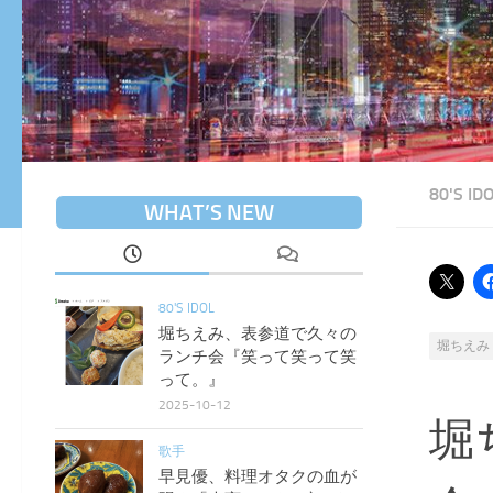
80'S ID
WHAT’S NEW
80'S IDOL
堀ちえみ、表参道で久々の
堀ちえみ
ランチ会『笑って笑って笑
って。』
2025-10-12
堀
歌手
早見優、料理オタクの血が