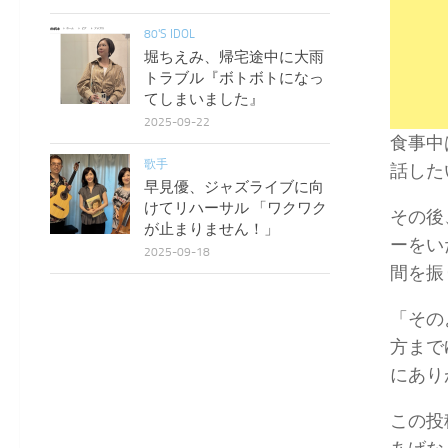
80'S IDOL
堀ちえみ、帰宅途中に大雨
トラブル『ボトボトになっ
てしまいました』
2025-09-22
食事中
歌手
話した
早見優、ジャズライブに向
けてリハーサル 「ワクワク
その後
が止まりません！」
ーをい
2025-09-18
間を振
「その
方まで
にあり
この投