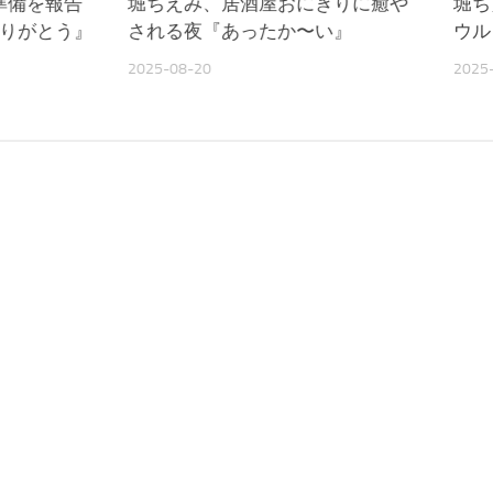
準備を報告
堀ちえみ、居酒屋おにぎりに癒や
堀ち
ありがとう』
される夜『あったか〜い』
ウル
2025-08-20
2025