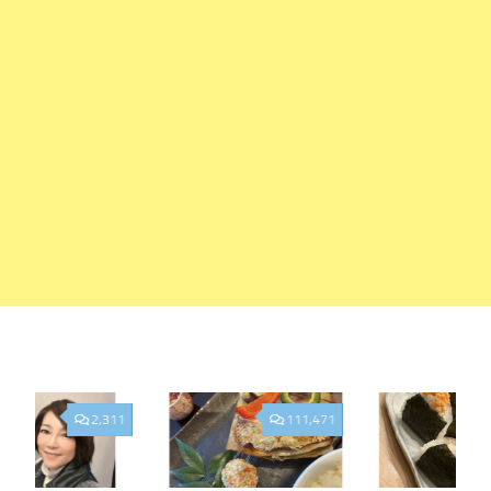
2,311
111,471