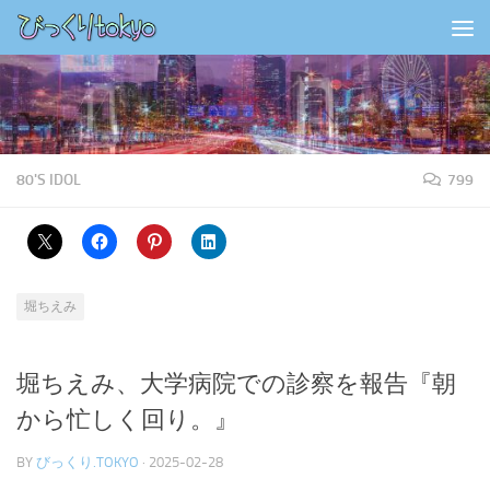
コンテンツの下
80'S IDOL
799
堀ちえみ
堀ちえみ、大学病院での診察を報告『朝
から忙しく回り。』
BY
びっくり.TOKYO
·
2025-02-28