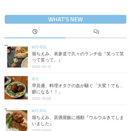
WHAT’S NEW
80'S IDOL
堀ちえみ、表参道で久々のランチ会『笑って笑
って笑って。』
2025-10-12
歌手
早見優、料理オタクの血が騒ぐ「大変！でも…
癖になる！！」
2025-10-03
80'S IDOL
堀ちえみ、居酒屋飯に感動『ウルウルきてしま
いました』
2025-10-03