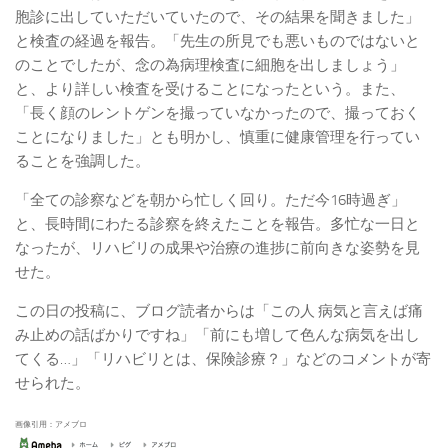
胞診に出していただいていたので、その結果を聞きました」
と検査の経過を報告。「先生の所見でも悪いものではないと
のことでしたが、念の為病理検査に細胞を出しましょう」
と、より詳しい検査を受けることになったという。また、
「長く顔のレントゲンを撮っていなかったので、撮っておく
ことになりました」とも明かし、慎重に健康管理を行ってい
ることを強調した。
「全ての診察などを朝から忙しく回り。ただ今16時過ぎ」
と、長時間にわたる診察を終えたことを報告。多忙な一日と
なったが、リハビリの成果や治療の進捗に前向きな姿勢を見
せた。
この日の投稿に、ブログ読者からは「この人 病気と言えば痛
み止めの話ばかりですね」「前にも増して色んな病気を出し
てくる…」「リハビリとは、保険診療？」などのコメントが寄
せられた。
画像引用：アメブロ