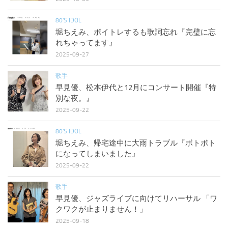
80'S IDOL
堀ちえみ、ボイトレするも歌詞忘れ『完璧に忘
れちゃってます』
2025-09-27
歌手
早見優、松本伊代と12月にコンサート開催『特
別な夜。』
2025-09-22
80'S IDOL
堀ちえみ、帰宅途中に大雨トラブル『ボトボト
になってしまいました』
2025-09-22
歌手
早見優、ジャズライブに向けてリハーサル 「ワ
クワクが止まりません！」
2025-09-18