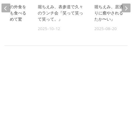
、夫との外食を
堀ちえみ、表参道で久々
堀ちえみ、居酒屋お
人よりも食べる
のランチ会『笑って笑っ
りに癒やされる夜『
見て改めて驚
て笑って。』
たか〜い』
2025-10-12
2025-08-20
09