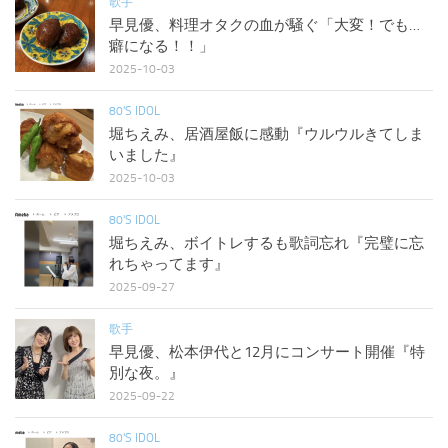
歌手
早見優、料理オタクの血が騒ぐ「大変！でも…
癖になる！！」
2025-10-03
80'S IDOL
堀ちえみ、居酒屋飯に感動『ウルウルきてしま
いました』
2025-10-03
80'S IDOL
堀ちえみ、ボイトレするも歌詞忘れ『完璧に忘
れちゃってます』
2025-09-27
歌手
早見優、松本伊代と12月にコンサート開催『特
別な夜。』
2025-09-22
80'S IDOL