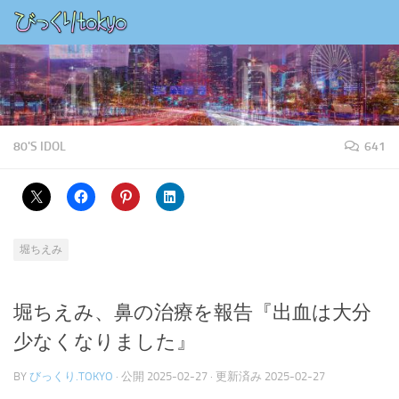
コンテンツの下
80'S IDOL
641
堀ちえみ
堀ちえみ、鼻の治療を報告『出血は大分
少なくなりました』
BY
びっくり.TOKYO
· 公開
2025-02-27
· 更新済み
2025-02-27