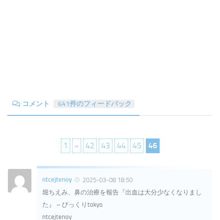
コメント
641件のフィードバック
1
«
42
43
44
45
46
ntcejtenoy
2025-03-08 18:50
堀ちえみ、鼻の治療を報告『出血は大分少なくなりまし
た』 – びっくりtokyo
ntcejtenoy