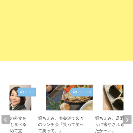
2,311
111,310
、夫との外食を
堀ちえみ、表参道で久々
堀ちえみ、居酒屋お
人よりも食べる
のランチ会『笑って笑っ
りに癒やされる夜『
見て改めて驚
て笑って。』
たか〜い』