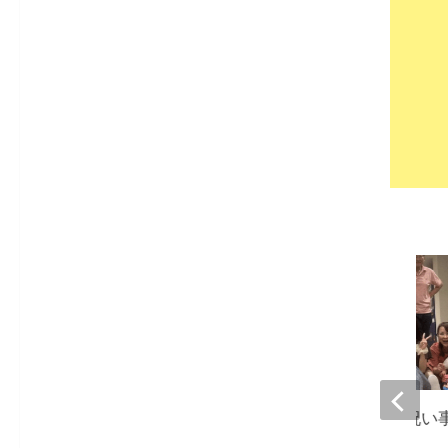
つちやかおり、お祝い
リー集結『幸せだ』