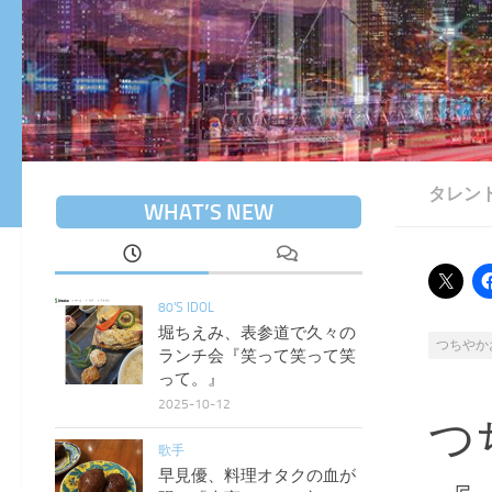
タレン
WHAT’S NEW
80'S IDOL
堀ちえみ、表参道で久々の
つちやか
ランチ会『笑って笑って笑
って。』
2025-10-12
つ
歌手
早見優、料理オタクの血が