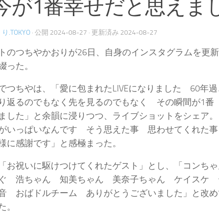
今が1番幸せだと思えま
り.TOKYO
· 公開
2024-08-27
· 更新済み
2024-08-27
トのつちやかおりが26日、自身のインスタグラムを更
綴った。
でつちやは、「愛に包まれたLIVEになりました 60年
り返るのでもなく先を見るのでもなく その瞬間が1番
ました」と余韻に浸りつつ、ライブショットをシェア。
がいっぱいなんです そう思えた事 思わせてくれた事
様に感謝です」と感極まった。
「お祝いに駆けつけてくれたゲスト」とし、「コンちゃ
ぐ 浩ちゃん 知美ちゃん 美奈子ちゃん ケイスケ 
音 おばドルチーム ありがとうございました」と改め
た。