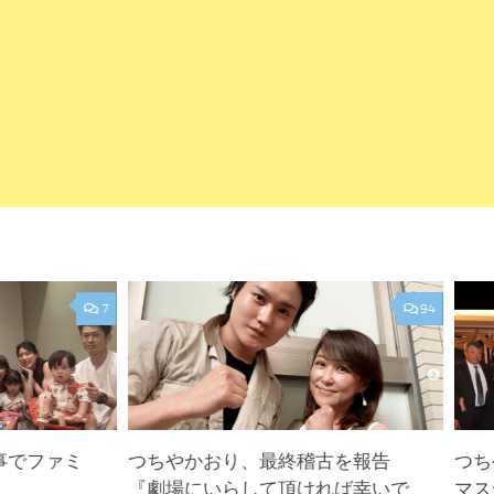
7
94
事でファミ
つちやかおり、最終稽古を報告
つち
『劇場にいらして頂ければ幸いで
マス