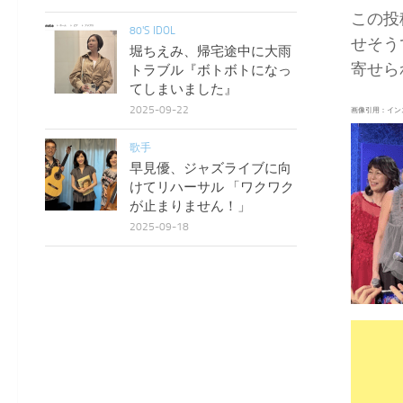
この投
80'S IDOL
せそう
堀ちえみ、帰宅途中に大雨
寄せら
トラブル『ボトボトになっ
てしまいました』
2025-09-22
画像引用：イン
歌手
早見優、ジャズライブに向
けてリハーサル 「ワクワク
が止まりません！」
2025-09-18