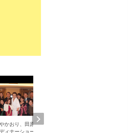
52
やかおり、田原俊彦のクリス
つちやかおり、80年代
ディナーショーへ『みんなで