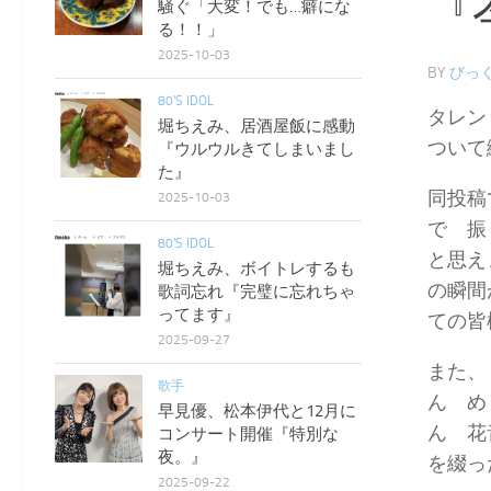
『
騒ぐ「大変！でも…癖にな
る！！」
2025-10-03
BY
びっく
80'S IDOL
タレン
堀ちえみ、居酒屋飯に感動
ついて
『ウルウルきてしまいまし
た』
同投稿
2025-10-03
で 振
80'S IDOL
と思え
堀ちえみ、ボイトレするも
の瞬間
歌詞忘れ『完璧に忘れちゃ
ってます』
ての皆
2025-09-27
また、
歌手
ん め
早見優、松本伊代と12月に
ん 花
コンサート開催『特別な
夜。』
を綴っ
2025-09-22