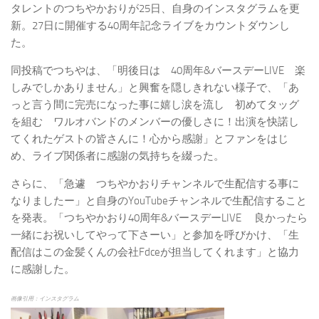
タレントのつちやかおりが25日、自身のインスタグラムを更
新。27日に開催する40周年記念ライブをカウントダウンし
た。
同投稿でつちやは、「明後日は 40周年&バースデーLIVE 楽
しみでしかありません」と興奮を隠しきれない様子で、「あ
っと言う間に完売になった事に嬉し涙を流し 初めてタッグ
を組む ワルオバンドのメンバーの優しさに！出演を快諾し
てくれたゲストの皆さんに！心から感謝」とファンをはじ
め、ライブ関係者に感謝の気持ちを綴った。
さらに、「急遽 つちやかおりチャンネルで生配信する事に
なりましたー」と自身のYouTubeチャンネルで生配信すること
を発表。「つちやかおり40周年&バースデーLIVE 良かったら
一緒にお祝いしてやって下さーい」と参加を呼びかけ、「生
配信はこの金髪くんの会社Fdceが担当してくれます」と協力
に感謝した。
画像引用：インスタグラム