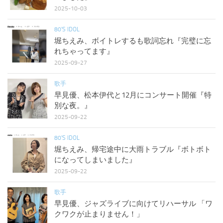
2025-10-03
80'S IDOL
堀ちえみ、ボイトレするも歌詞忘れ『完璧に忘
れちゃってます』
2025-09-27
歌手
早見優、松本伊代と12月にコンサート開催『特
別な夜。』
2025-09-22
80'S IDOL
堀ちえみ、帰宅途中に大雨トラブル『ボトボト
になってしまいました』
2025-09-22
歌手
早見優、ジャズライブに向けてリハーサル 「ワ
クワクが止まりません！」