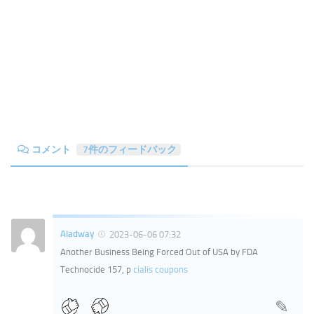
コメント
7件のフィードバック
Aladway
2023-06-06 07:32
Another Business Being Forced Out of USA by FDA
Technocide 157, p
cialis coupons