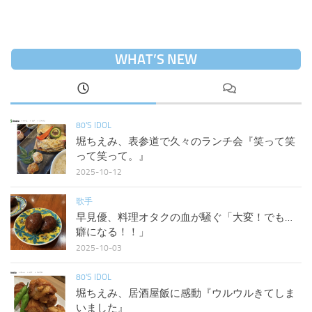
WHAT’S NEW
80'S IDOL
堀ちえみ、表参道で久々のランチ会『笑って笑
って笑って。』
2025-10-12
歌手
早見優、料理オタクの血が騒ぐ「大変！でも…
癖になる！！」
2025-10-03
80'S IDOL
堀ちえみ、居酒屋飯に感動『ウルウルきてしま
いました』