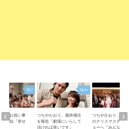
7
94
おり、お祝い事
つちやかおり、最終稽古
つちやかおり、田原
リー集結『幸せ
を報告『劇場にいらして
のクリスマスディナ
頂ければ幸いです』
ョーへ『みんなで余