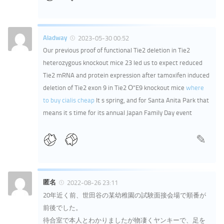
Aladway
2023-05-30 00:52
Our previous proof of functional Tie2 deletion in Tie2
heterozygous knockout mice 23 led us to expect reduced
Tie2 mRNA and protein expression after tamoxifen induced
deletion of Tie2 exon 9 in Tie2 О”E9 knockout mice
where
to buy cialis cheap
It s spring, and for Santa Anita Park that
means it s time for its annual Japan Family Day event
匿名
2022-08-26 23:11
20年近く前、世田谷の某幼稚園の試験面接会場で順番が
前後でした。
待合室で本人とわかりましたが物凄くヤンキーで、足を