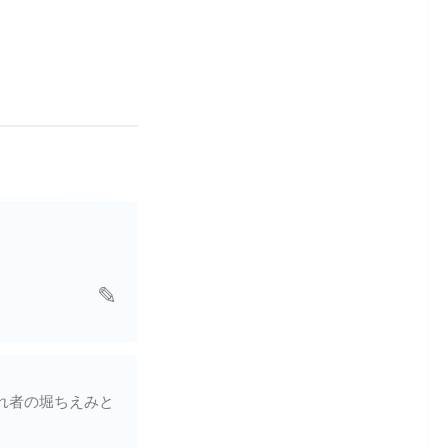
れ者の堀ちえみと