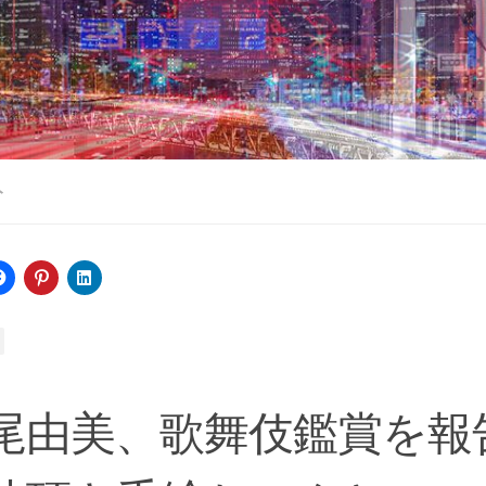
ト
尾由美、歌舞伎鑑賞を報