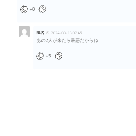
+8
匿名
2024-08-13 07:45
あの2人が来たら最悪だからね
+5