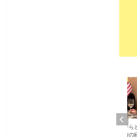
森尾由美、三田寛子ら
再会のひととき『時の