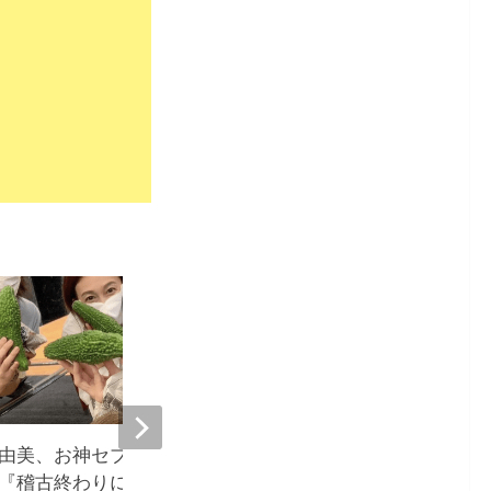
25
由美、お神セブンショットを
森尾由美、孫と愛犬との
『稽古終わりにあっこからサ
を公開『どこにいても主