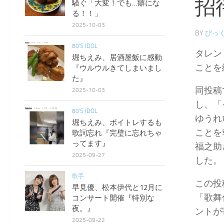
招
騒ぐ「大変！でも…癖にな
る！！」
2025-10-03
BY
びっく
80'S IDOL
タレン
堀ちえみ、居酒屋飯に感動
ことを
『ウルウルきてしまいまし
た』
同投稿
2025-10-03
し、「
80'S IDOL
ゆうれ
堀ちえみ、ボイトレするも
ことを
歌詞忘れ『完璧に忘れちゃ
ってます』
福之助
2025-09-27
した。
歌手
この投
早見優、松本伊代と12月に
「歌舞
コンサート開催『特別な
夜。』
ントが
2025-09-22