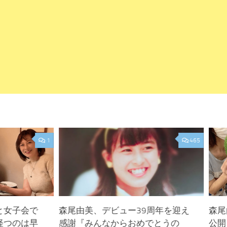
1
465
と女子会で
森尾由美、デビュー39周年を迎え
森尾
経つのは早
感謝『みんなからおめでとうの
公開