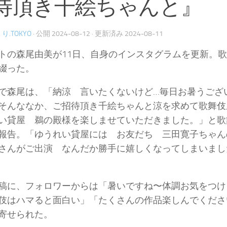
待頂き千絵ちゃんと』
り.TOKYO
· 公開
2024-08-12
· 更新済み
2024-08-11
トの森尾由美が11日、自身のインスタグラムを更新。
綴った。
で森尾は、「納涼 言いたくないけど…毎日お暑うござ
そんななか、ご招待頂き千絵ちゃんと涼を求めて歌舞
い貸屋 鵜の殿様を楽しませていただきました。」と歌
報告。「ゆうれい貸屋には お友だち 三田寛子ちゃん
さんがご出演 なんだか勝手に嬉しくなってしまいまし
稿に、フォロワーからは「暑いですね〜体調お気をつけ
伎はハマると面白い」「たくさんの作品楽しんでくださ
寄せられた。