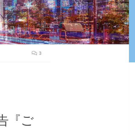
3
告『ご