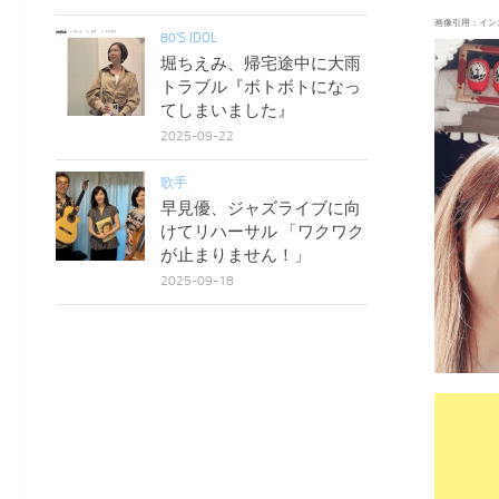
画像引用：イン
80'S IDOL
堀ちえみ、帰宅途中に大雨
トラブル『ボトボトになっ
てしまいました』
2025-09-22
歌手
早見優、ジャズライブに向
けてリハーサル 「ワクワク
が止まりません！」
2025-09-18