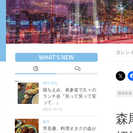
タレン
WHAT’S NEW
80'S IDOL
堀ちえみ、表参道で久々の
森尾由美
ランチ会『笑って笑って笑
って。』
2025-10-12
森
歌手
早見優、料理オタクの血が