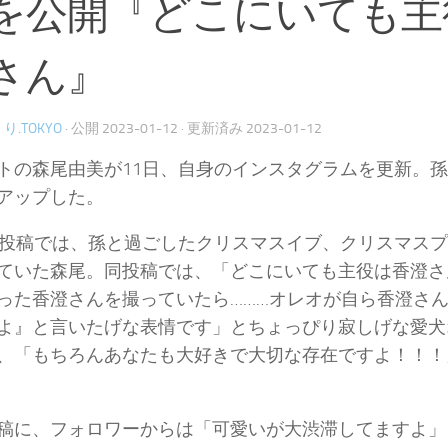
を公開『どこにいても主
さん』
り.TOKYO
· 公開
2023-01-12
· 更新済み
2023-01-12
トの森尾由美が11日、自身のインスタグラムを更新。孫
アップした。
の投稿では、孫と過ごしたクリスマスイブ、クリスマス
ていた森尾。同投稿では、「どこにいても主役は香澄さ
った香澄さんを撮っていたら………オレオが自ら香澄さ
よ』と言いたげな表情です」とちょっぴり寂しげな愛犬
、「もちろんあなたも大好きで大切な存在ですよ！！！
稿に、フォロワーからは「可愛いが大渋滞してますよ」