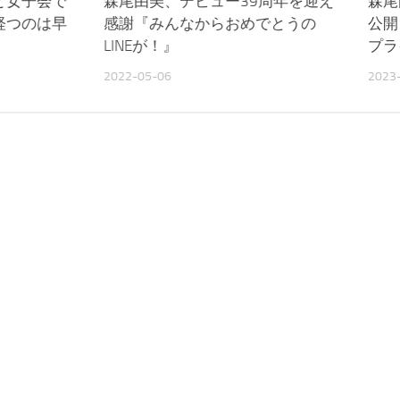
と女子会で
森尾由美、デビュー39周年を迎え
森尾
経つのは早
感謝『みんなからおめでとうの
公開
LINEが！』
プラ
2022-05-06
2023