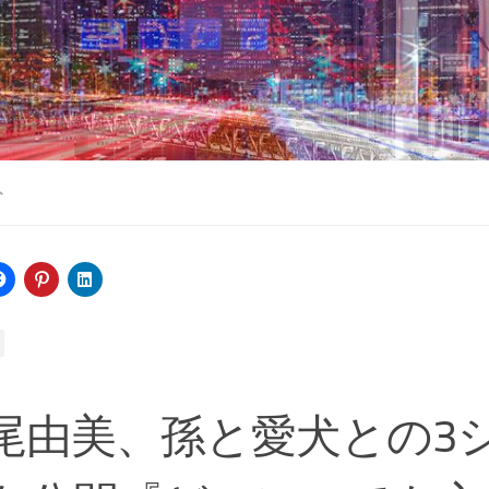
ト
尾由美、孫と愛犬との3