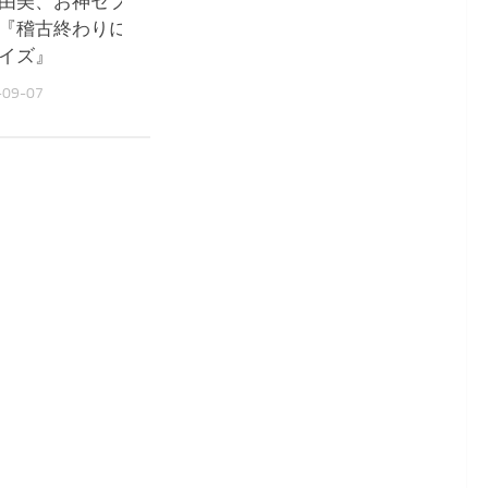
由美、お神セブンショットを
森尾由美、三田寛子と久
『稽古終わりにあっこからサ
『相変わらずの素敵な方
イズ』
2023-09-29
-09-07