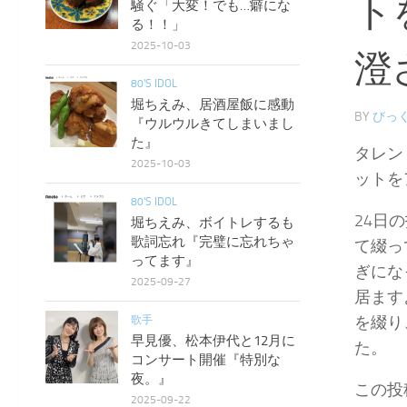
ト
騒ぐ「大変！でも…癖にな
る！！」
2025-10-03
澄
80'S IDOL
堀ちえみ、居酒屋飯に感動
BY
びっく
『ウルウルきてしまいまし
た』
タレン
2025-10-03
ットを
80'S IDOL
24日
堀ちえみ、ボイトレするも
歌詞忘れ『完璧に忘れちゃ
て綴っ
ってます』
ぎにな
2025-09-27
居ます
を綴り
歌手
早見優、松本伊代と12月に
た。
コンサート開催『特別な
夜。』
この投
2025-09-22