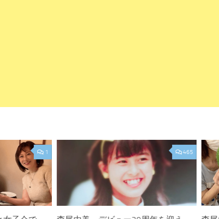
1
465