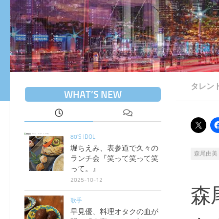
タレン
WHAT’S NEW
80'S IDOL
堀ちえみ、表参道で久々の
森尾由美
ランチ会『笑って笑って笑
って。』
2025-10-12
森
歌手
早見優、料理オタクの血が