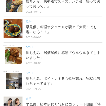
堀ちえみ、表参道で久々のランチ会『笑って笑
って笑って。』
2025-10-12
歌手
早見優、料理オタクの血が騒ぐ「大変！でも…
癖になる！！」
2025-10-03
80'S IDOL
堀ちえみ、居酒屋飯に感動『ウルウルきてしま
いました』
2025-10-03
80'S IDOL
堀ちえみ、ボイトレするも歌詞忘れ『完璧に忘
れちゃってます』
2025-09-27
歌手
早見優、松本伊代と12月にコンサート開催『特