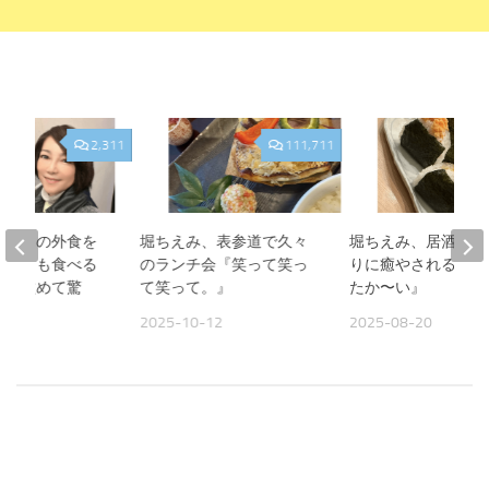
2,311
111,711
、夫との外食を
堀ちえみ、表参道で久々
堀ちえみ、居酒屋お
人よりも食べる
のランチ会『笑って笑っ
りに癒やされる夜『
見て改めて驚
て笑って。』
たか〜い』
2025-10-12
2025-08-20
09