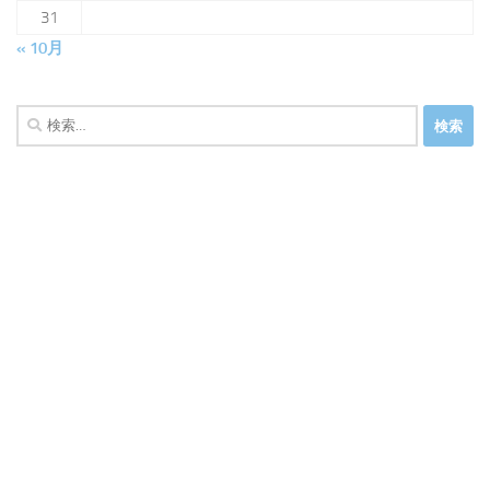
31
« 10月
検
索: