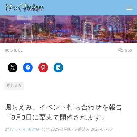
コンテンツの下
80'S IDOL
969
堀ちえみ
堀ちえみ、イベント打ち合わせを報告
『8月3日に栗東で開催されます』
BY
びっくり.TOKYO
· 公開
2024-07-06
· 更新済み
2024-07-06