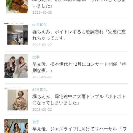
いました』
2025-10-03
80'S IDOL
堀ちえみ、ボイトレするも歌詞忘れ『完璧に忘
れちゃってます』
2025-09-27
歌手
早見優、松本伊代と12月にコンサート開催『特
別な夜。』
2025-09-22
80'S IDOL
堀ちえみ、帰宅途中に大雨トラブル『ボトボト
になってしまいました』
2025-09-22
歌手
早見優、ジャズライブに向けてリハーサル 「ワ