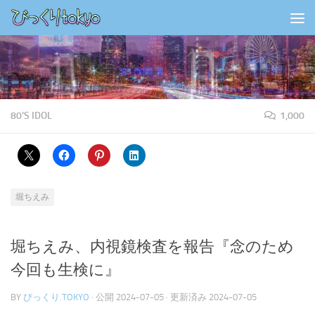
コンテンツの下
80'S IDOL
1,000
堀ちえみ
堀ちえみ、内視鏡検査を報告『念のため
今回も生検に』
BY
びっくり.TOKYO
· 公開
2024-07-05
· 更新済み
2024-07-05