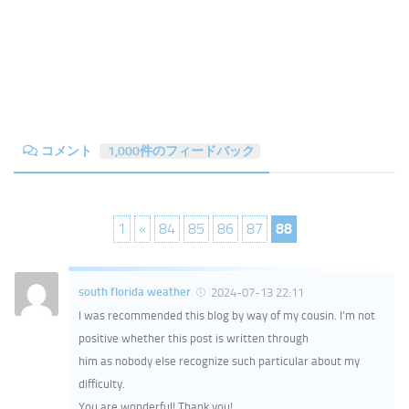
コメント
1,000件のフィードバック
1
«
84
85
86
87
88
south florida weather
2024-07-13 22:11
I was recommended this blog by way of my cousin. I’m not
positive whether this post is written through
him as nobody else recognize such particular about my
difficulty.
You are wonderful! Thank you!