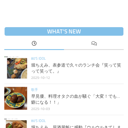
WHAT’S NEW
80'S IDOL
堀ちえみ、表参道で久々のランチ会『笑って笑
って笑って。』
2025-10-12
歌手
早見優、料理オタクの血が騒ぐ「大変！でも…
癖になる！！」
2025-10-03
80'S IDOL
堀ちえみ、居酒屋飯に感動『ウルウルきてしま