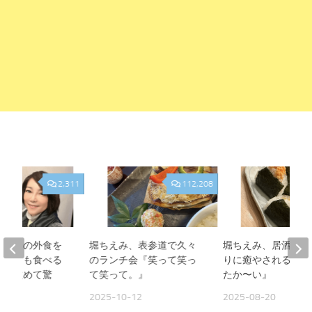
2,311
112,208
、夫との外食を
堀ちえみ、表参道で久々
堀ちえみ、居酒屋お
人よりも食べる
のランチ会『笑って笑っ
りに癒やされる夜『
見て改めて驚
て笑って。』
たか〜い』
2025-10-12
2025-08-20
09