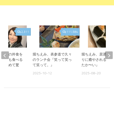
2,311
111,584
、夫との外食を
堀ちえみ、表参道で久々
堀ちえみ、居酒屋お
人よりも食べる
のランチ会『笑って笑っ
りに癒やされる夜『
見て改めて驚
て笑って。』
たか〜い』
2025-10-12
2025-08-20
09