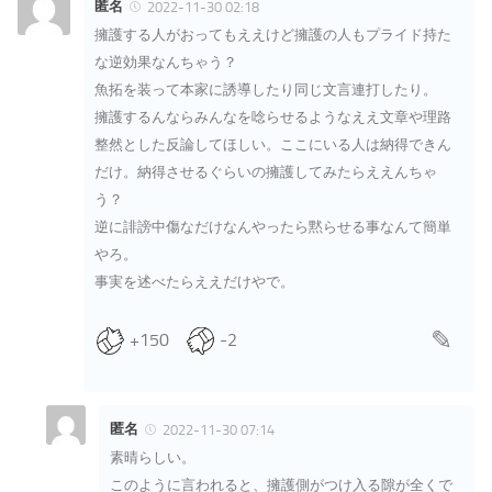
匿名
2022-11-30 02:18
擁護する人がおってもええけど擁護の人もプライド持た
な逆効果なんちゃう？
魚拓を装って本家に誘導したり同じ文言連打したり。
擁護するんならみんなを唸らせるようなええ文章や理路
整然とした反論してほしい。ここにいる人は納得できん
だけ。納得させるぐらいの擁護してみたらええんちゃ
う？
逆に誹謗中傷なだけなんやったら黙らせる事なんて簡単
やろ。
事実を述べたらええだけやで。
+150
-2
匿名
2022-11-30 07:14
素晴らしい。
このように言われると、擁護側がつけ入る隙が全くで