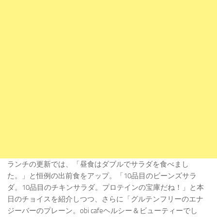
ランチの更新では、「昼食はダブルでサラダを食べまし
た。」と恒例の出前食をアップ。「10品目のビーンズサラ
ダ。10品目のチキンサラダ。プロテインの宝庫だね！」と本
日のチョイスを紹介しつつ、さらに「グルテンフリーのエナ
ジーバーのプレーン。obi cafeヘルシー＆ビューティーでし