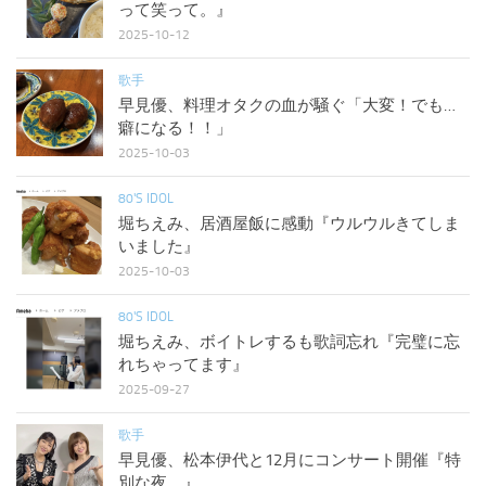
って笑って。』
2025-10-12
歌手
早見優、料理オタクの血が騒ぐ「大変！でも…
癖になる！！」
2025-10-03
80'S IDOL
堀ちえみ、居酒屋飯に感動『ウルウルきてしま
いました』
2025-10-03
80'S IDOL
堀ちえみ、ボイトレするも歌詞忘れ『完璧に忘
れちゃってます』
2025-09-27
歌手
早見優、松本伊代と12月にコンサート開催『特
別な夜。』