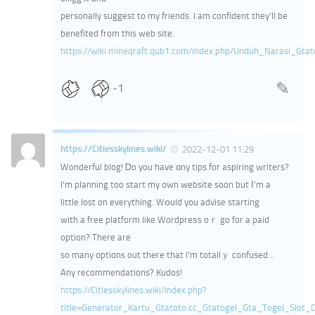
personally suggest to my friends. I am confident they’ll be
benefited from this web site.
https://wiki.mineqraft.qub1.com/index.php/Unduh_Narasi_Gt
-1
https://Citiesskylines.wiki/
2022-12-01 11:29
Wonderful blog! Ꭰo you have ɑny tips for aspiring writers?
I’m planning too start my own website soon but Ι’m a
little lost on everything. Wօuld you advise starting
with a free platform like Wordpreѕs oｒ go for a paid
option? There are
so many options out thеre that I’m totallｙ confused ..
Any recommendations? Kudos!
https://Citiesskylines.wiki/index.php?
title=Generator_Kartu_Gtatoto.cc_Gtatogel_Gta_Togel_Slot_