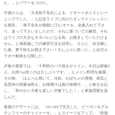
た。」とパワーをつけた。
午後からは、「大滝裕子先生による、リモートボイストレー
ニングでした。」と記念ライブに向けたオンラインレッスン
を報告。「裕子先生が曲順にCDにオケを、全曲入れて下さ
り、送って下さいましたので、それに基づいての練習。それ
はライブの大きなネタバレになる為、お聴きしていただけま
せん」と画面越しでの練習方法を説明し、さらに「自主練し
た曲、夢千秒をお聴き下さい！久しぶりに歌った」と自宅カ
ラオケ動画を公開した。
夕食の更新では、「十和田のバラ焼きがメイン。今日は家族5
人。お肉1㎏焼くのは久しぶりです。」とメイン料理を披露。
その他、「はんぺん焼いて。冷奴。かぼちゃの煮物。胡瓜と
塩昆布の胡麻油和え。お味噌汁は蕪の味噌汁。」と献立を記
し、「和やかに今夜も楽しい夕飯でした！」と家族団欒を楽
しんだ。
食後のデザートには、「obi cafeで注文した、ビーガン＆グル
テンフリーのチャイケーキ。」とスイーツをアップ。「特徴