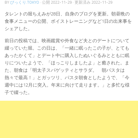
BY
びっくり.TOKYO
· 公開
2022-11-29
· 更新済み
2022-11-29
タレントの堀ちえみが28日、自身のブログを更新。朝昼晩の
食事メニューの公開、ボイストレーニングなど1日の出来事を
シェアした。
前日の投稿では、映画鑑賞や外食など夫とのデートについて
綴っていた堀。この日は、「一緒に眠ったこの子が、とても
あったかくて」とデート中に購入したぬいぐるみとともに眠
りについたようで、「ほっこりしましたよ」と癒された。ま
た、朝食は「明太子スパゲッティとサラダ。 朝パスタは
熱々で最高！」とガッツリ、パスタ朝食としたようで、「今
週中には12月に突入。年末に向けて走ります。」と多忙な様
子で綴った。