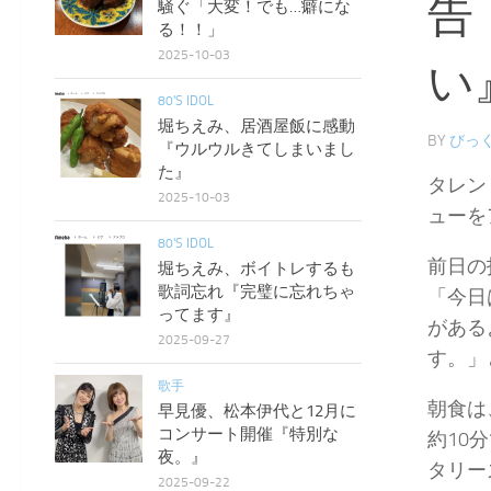
告
騒ぐ「大変！でも…癖にな
る！！」
2025-10-03
い
80'S IDOL
堀ちえみ、居酒屋飯に感動
BY
びっく
『ウルウルきてしまいまし
た』
タレン
2025-10-03
ューを
80'S IDOL
前日の
堀ちえみ、ボイトレするも
歌詞忘れ『完璧に忘れちゃ
「今日
ってます』
がある
2025-09-27
す。」
歌手
朝食は
早見優、松本伊代と12月に
コンサート開催『特別な
約10
夜。』
タリー
2025-09-22