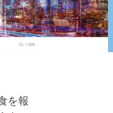
1,398
食を報