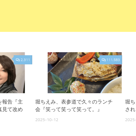
2,311
111,583
を報告『主
堀ちえみ、表参道で久々のランチ
堀ち
真見て改め
会『笑って笑って笑って。』
され
2025-10-12
2025