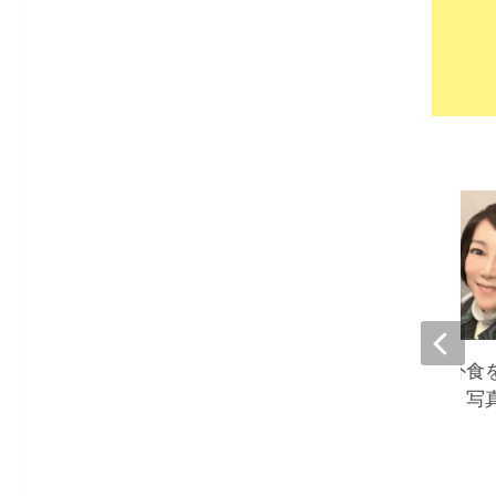
堀ちえみ、夫との外食
人よりも食べる私。写
て驚き』
2023-01-09