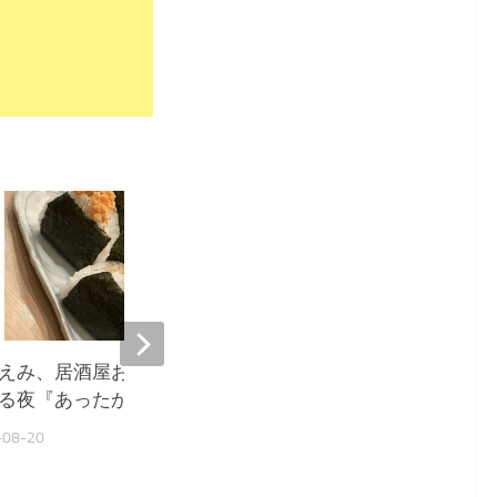
9,671
えみ、居酒屋おにぎりに癒や
堀ちえみ、居酒屋飯に感
る夜『あったか〜い』
ウルきてしまいました』
-08-20
2025-10-03