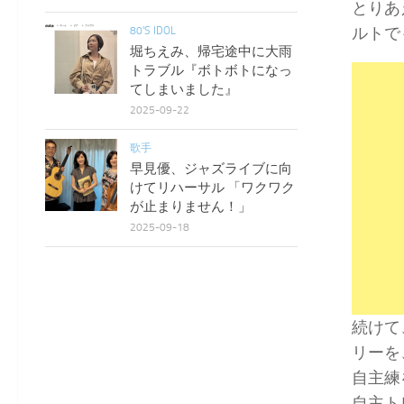
とりあ
ルトで
80'S IDOL
堀ちえみ、帰宅途中に大雨
トラブル『ボトボトになっ
てしまいました』
2025-09-22
歌手
早見優、ジャズライブに向
けてリハーサル 「ワクワク
が止まりません！」
2025-09-18
続けて
リーを
自主練
自主ト