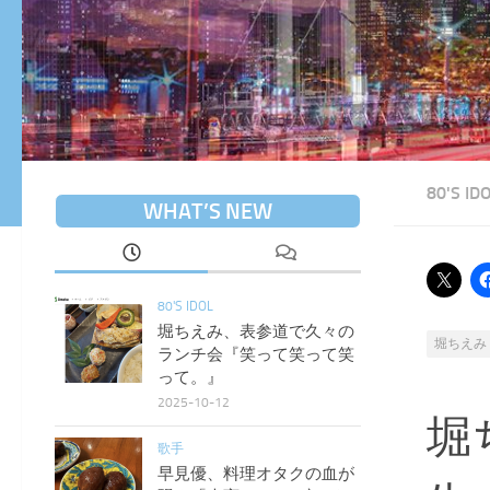
80'S ID
WHAT’S NEW
80'S IDOL
堀ちえみ、表参道で久々の
堀ちえみ
ランチ会『笑って笑って笑
って。』
2025-10-12
堀
歌手
早見優、料理オタクの血が