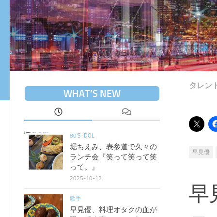
タレン
WHAT’S NEW
80'S IDOL
堀ちえみ、表参道で久々の
早見優
ランチ会『笑って笑って笑
って。』
2025-10-12
早
歌手
早見優、料理オタクの血が