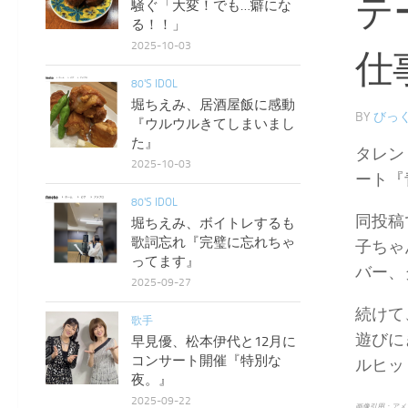
テ
騒ぐ「大変！でも…癖にな
る！！」
2025-10-03
仕
80'S IDOL
堀ちえみ、居酒屋飯に感動
BY
びっく
『ウルウルきてしまいまし
た』
タレン
2025-10-03
ート『
80'S IDOL
同投稿
堀ちえみ、ボイトレするも
歌詞忘れ『完璧に忘れちゃ
子ちゃ
ってます』
バー、
2025-09-27
続けて
歌手
遊びに
早見優、松本伊代と12月に
コンサート開催『特別な
ルヒッ
夜。』
2025-09-22
画像引用：アメ