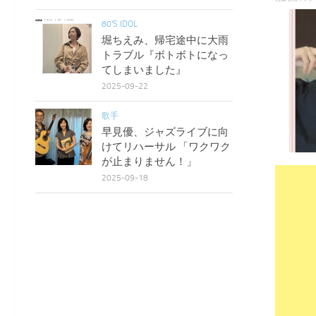
80'S IDOL
堀ちえみ、帰宅途中に大雨
トラブル『ボトボトになっ
てしまいました』
2025-09-22
歌手
早見優、ジャズライブに向
けてリハーサル 「ワクワク
が止まりません！」
2025-09-18