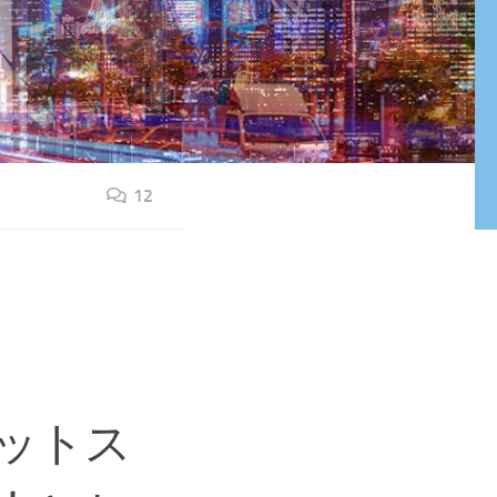
12
ットス