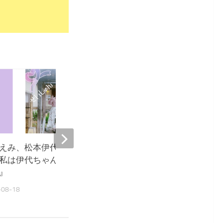
1,648
えみ、松本伊代をランチに招
早見優、ラジオの舞台裏
私は伊代ちゃんが大好きで
『クリスさんならではの
』
2023-01-06
-08-18