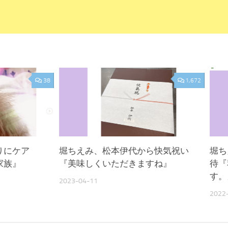
38
1,672
りにケア
堀ちえみ、松本伊代から快気祝い
堀ち
家族』
『美味しくいただきますね』
待『
す。
2023-04-11
2022