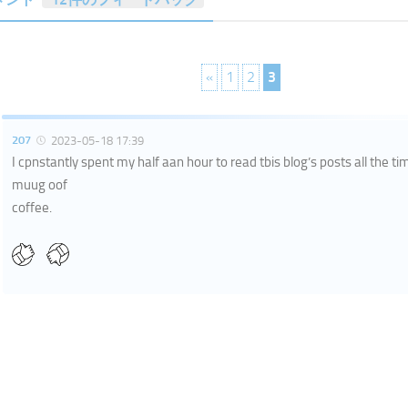
«
1
2
3
207
2023-05-18 17:39
I cpnstantly spent my half aan hour to read tbis blog’s posts all the ti
muug oof
coffee.