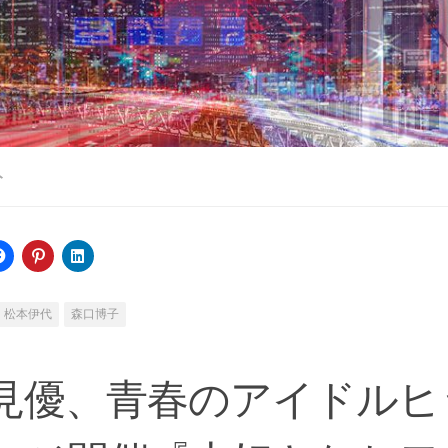
ト
松本伊代
森口博子
見優、青春のアイドルヒ