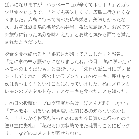
ぱいになりますが、ハラペーニョが辛くてホット！」とガッ
ツリ食べたようで、「とても美味しくて、広島に行きたくな
りました。広島に行って食べた広島焼き。美味しかったな
ぁ。お昼は滋賀県の名産のお弁当。夜は広島焼き。お家でプ
チ旅行に行った気分を味わえた」とお腹も気持ち面でも満た
されたようだった。
夕食を食べ終わると「娘彩月が帰ってきました」と報告。
「急に家の中が賑やかになりましたね。今日 一気に咲いたア
ネモネのようだなぁ」と喜びつつ、「先日の誕生日にプレゼ
ントしてくれた、塔の上のラプンツェルのケーキ。残りを今
夜は食べよう！ということになっていました。私はメロンと
レモンのプチタルトを。」とケーキを食べたことを綴った。
この日の投稿に、ブログ読者からは「ほとんど料理しない」
「アネモネ、明るいと開き暗いと閉じるの知らないのかし
ら」「せっかくお花もらったのにまた今日買いに行ったの？
送り主に失礼」「花だらけの状態でまた花買うことにビック
リ。」などのコメントが寄せられた。