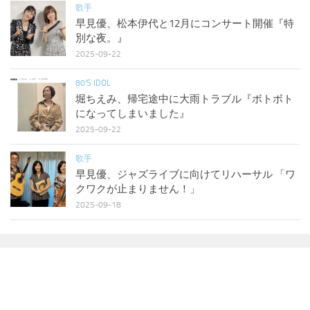
歌手
早見優、松本伊代と12月にコンサート開催『特
別な夜。』
2025-09-22
80'S IDOL
堀ちえみ、帰宅途中に大雨トラブル『ボトボト
になってしまいました』
2025-09-22
歌手
早見優、ジャズライブに向けてリハーサル 「ワ
クワクが止まりません！」
2025-09-18