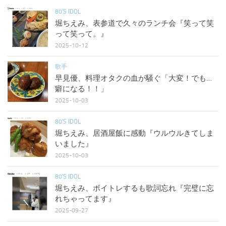
80'S IDOL
堀ちえみ、表参道で久々のランチ会『笑って笑
って笑って。』
2025-10-12
歌手
早見優、料理オタクの血が騒ぐ「大変！でも…
癖になる！！」
2025-10-03
80'S IDOL
堀ちえみ、居酒屋飯に感動『ウルウルきてしま
いました』
2025-10-03
80'S IDOL
堀ちえみ、ボイトレするも歌詞忘れ『完璧に忘
れちゃってます』
2025-09-27