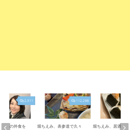
2,311
112,298
、夫との外食を
堀ちえみ、表参道で久々
堀ちえみ、居酒屋お