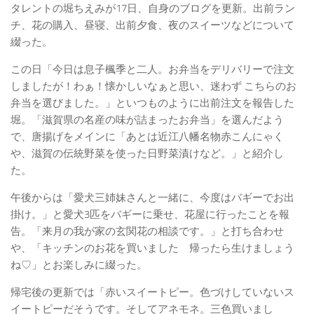
タレントの堀ちえみが17日、自身のブログを更新。出前ラン
チ、花の購入、昼寝、出前夕食、夜のスイーツなどについて
綴った。
この日「今日は息子楓季と二人。お弁当をデリバリーで注文
しましたが！わぁ！懐かしいなぁと思い、迷わず こちらのお
弁当を選びました。」といつものように出前注文を報告した
堀。「滋賀県の名産の味が詰まったお弁当」を選んだよう
で、唐揚げをメインに「あとは近江八幡名物赤こんにゃく
や、滋賀の伝統野菜を使った日野菜漬けなど。」と紹介し
た。
午後からは「愛犬三姉妹さんと一緒に、今度はバギーでお出
掛け。」と愛犬3匹をバギーに乗せ、花屋に行ったことを報
告。「来月の我が家の玄関花の相談です。」と打ち合わせ
や、「キッチンのお花を買いました 帰ったら生けましょう
ね♡」とお楽しみに綴った。
帰宅後の更新では「赤いスイートピー。色づけしていないス
イートピーだそうです。そしてアネモネ。三色買いまし