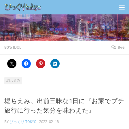
コンテンツの下
80'S IDOL
846
堀ちえみ
堀ちえみ、出前三昧な1日に『お家でプチ
旅行に行った気分を味わえた』
BY
びっくり.TOKYO
·
2022-02-18