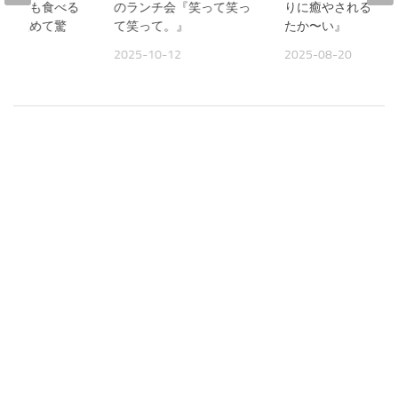
人よりも食べる
のランチ会『笑って笑っ
りに癒やされる夜『
見て改めて驚
て笑って。』
たか〜い』
2025-10-12
2025-08-20
09