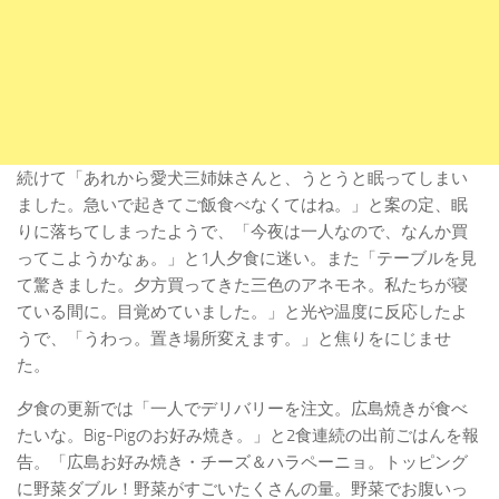
続けて「あれから愛犬三姉妹さんと、うとうと眠ってしまい
ました。急いで起きてご飯食べなくてはね。」と案の定、眠
りに落ちてしまったようで、「今夜は一人なので、なんか買
ってこようかなぁ。」と1人夕食に迷い。また「テーブルを見
て驚きました。夕方買ってきた三色のアネモネ。私たちが寝
ている間に。目覚めていました。」と光や温度に反応したよ
うで、「うわっ。置き場所変えます。」と焦りをにじませ
た。
夕食の更新では「一人でデリバリーを注文。広島焼きが食べ
たいな。Big-Pigのお好み焼き。」と2食連続の出前ごはんを報
告。「広島お好み焼き・チーズ＆ハラペーニョ。トッピング
に野菜ダブル！野菜がすごいたくさんの量。野菜でお腹いっ